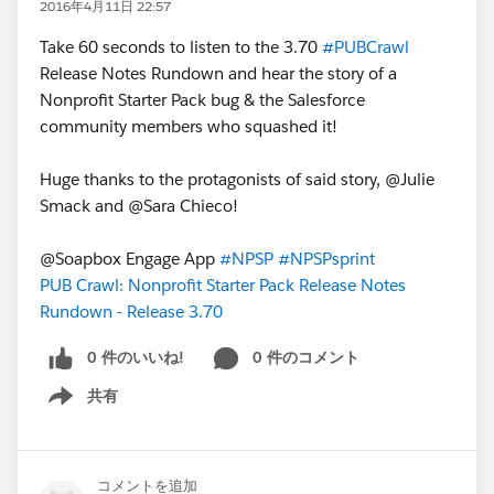
2016年4月11日 22:57
Take 60 seconds to listen to the 3.70
#PUBCrawl
Release Notes Rundown and hear the story of a
Nonprofit Starter Pack bug & the Salesforce
community members who squashed it!
Huge thanks to the protagonists of said story, @Julie
Smack and @Sara Chieco!
@Soapbox Engage App
#NPSP
#NPSPsprint
PUB Crawl: Nonprofit Starter Pack Release Notes
Rundown - Release 3.70
0 件のいいね!
0 件のコメント
共有
Show menu
コメントを追加