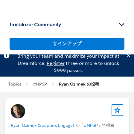
Trailblazer Community
サインアップ
Bring your team and maximize your impact at
Dreamforce.
Register
three or more to unlock
$999 passes.
Topics
#NPSP
Ryan Ozimek の投稿
Ryan Ozimek (Soapbox Engage)
が「
#NPSP
」で投稿