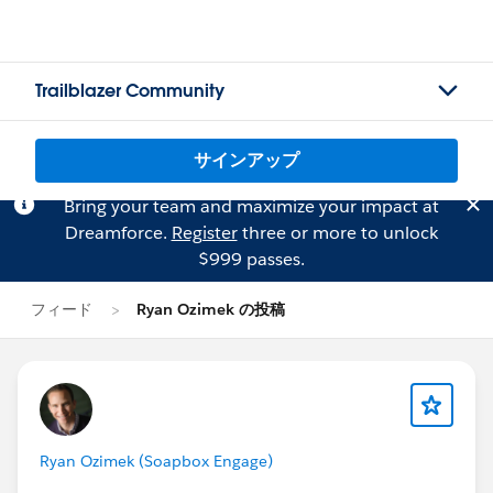
Trailblazer Community
サインアップ
Bring your team and maximize your impact at
Dreamforce.
Register
three or more to unlock
$999 passes.
フィード
Ryan Ozimek の投稿
Ryan Ozimek (Soapbox Engage)