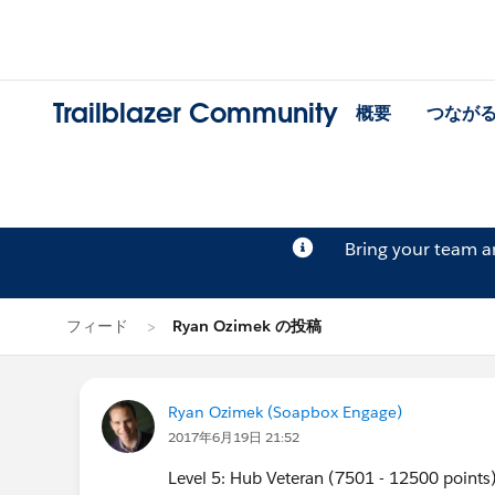
Trailblazer Community
概要
つなが
Bring your team 
フィード
Ryan Ozimek の投稿
Ryan Ozimek (Soapbox Engage)
2017年6月19日 21:52
Level 5: Hub Veteran (7501 - 12500 points