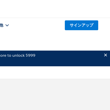
他
サインアップ
ore to unlock $999