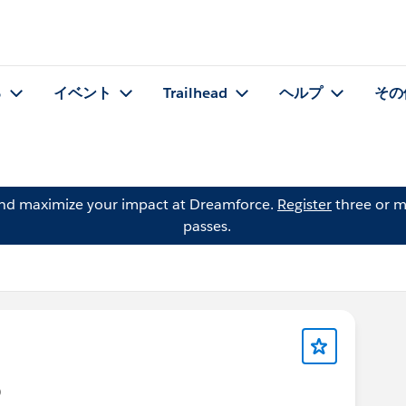
る
イベント
Trailhead
ヘルプ
その
and maximize your impact at Dreamforce.
Register
three or m
passes.
)