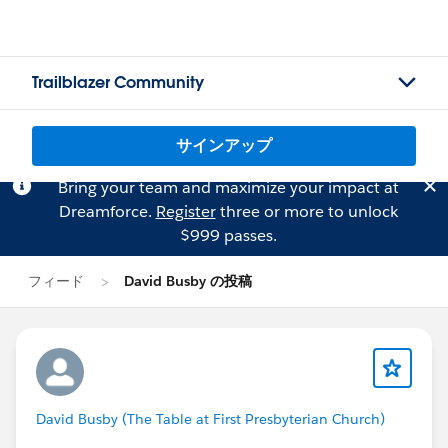
Trailblazer Community
サインアップ
Bring your team and maximize your impact at
Dreamforce.
Register
three or more to unlock
$999 passes.
フィード
David Busby の投稿
David Busby (The Table at First Presbyterian Church)