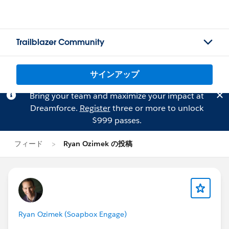
Trailblazer Community
サインアップ
Bring your team and maximize your impact at
Dreamforce.
Register
three or more to unlock
$999 passes.
フィード
Ryan Ozimek の投稿
Ryan Ozimek (Soapbox Engage)