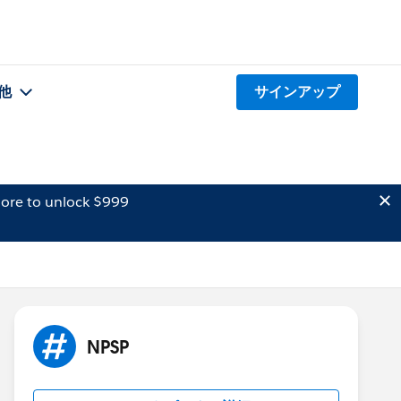
他
サインアップ
ore to unlock $999
NPSP