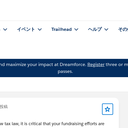
る
イベント
Trailhead
ヘルプ
その
and maximize your impact at Dreamforce.
Register
three or m
passes.
投稿
tax law, it is critical that your fundraising efforts are