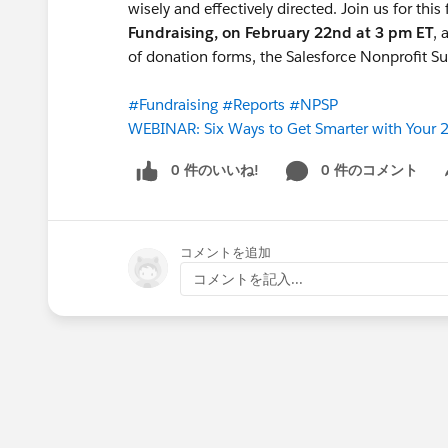
wisely and effectively directed. Join us for this
Fundraising, on February 22nd at 3 pm ET
, 
of donation forms, the Salesforce Nonprofit S
#Fundraising
#Reports
#NPSP
WEBINAR: Six Ways to Get Smarter with Your 
0 件のいいね!
0 件のコメント
Sh
コメントを追加
コメントを記入...