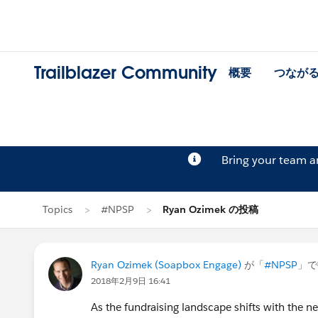
Trailblazer Community
概要
つなが
Bring your team 
Topics
#NPSP
Ryan Ozimek の投稿
Ryan Ozimek (Soapbox Engage)
が「
#NPSP
」で
2018年2月9日 16:41
As the fundraising landscape shifts with the new 