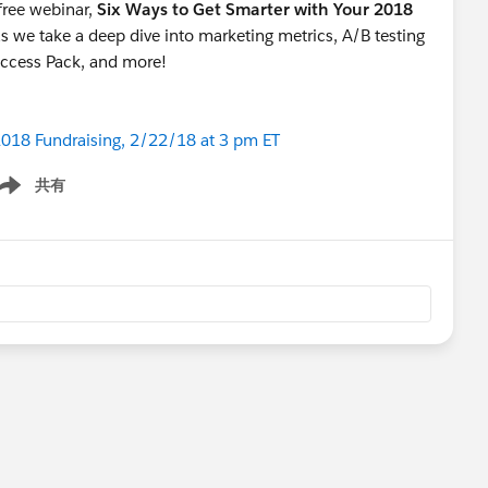
 free webinar,
Six Ways to Get Smarter with Your 2018
as we take a deep dive into marketing metrics, A/B testing
uccess Pack, and more!
2018 Fundraising, 2/22/18 at 3 pm ET
共有
ow menu