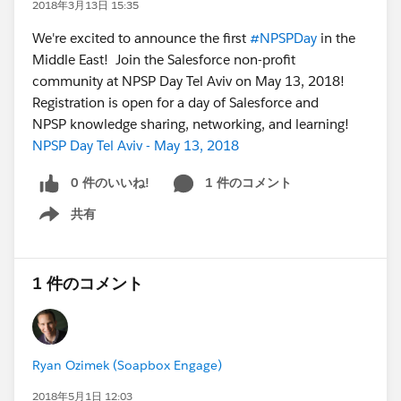
2018年3月13日 15:35
We're excited to announce the first
#NPSPDay
in the
Middle East! Join the Salesforce non-profit
community at NPSP Day Tel Aviv on May 13, 2018!
Registration is open for a day of Salesforce and
NPSP knowledge sharing, networking, and learning!
NPSP Day Tel Aviv - May 13, 2018
0 件のいいね!
1 件のコメント
共有
Show menu
1 件のコメント
Ryan Ozimek (Soapbox Engage)
2018年5月1日 12:03