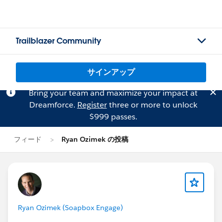
Trailblazer Community
サインアップ
Bring your team and maximize your impact at
Dreamforce.
Register
three or more to unlock
$999 passes.
フィード
Ryan Ozimek の投稿
Ryan Ozimek (Soapbox Engage)