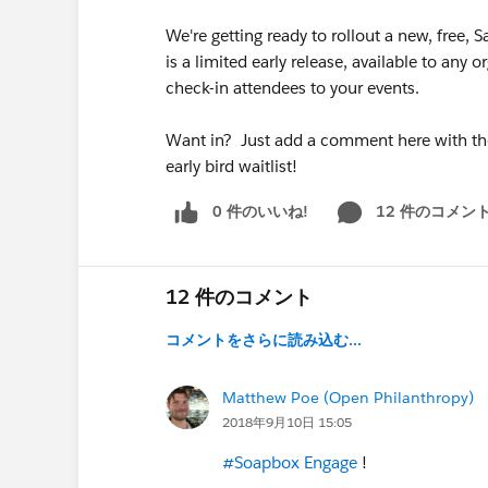
We're getting ready to rollout a new, free,
is a limited early release, available to any o
check-in attendees to your events.
Want in? Just add a comment here with t
early bird waitlist!
0 件のいいね!
12 件のコメン
12 件のコメント
コメントをさらに読み込む...
Matthew Poe (Open Philanthropy)
2018年9月10日 15:05
#Soapbox Engage
!