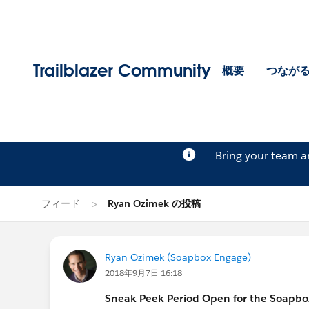
Trailblazer Community
概要
つなが
Bring your team 
フィード
Ryan Ozimek の投稿
Ryan Ozimek (Soapbox Engage)
2018年9月7日 16:18
Sneak Peek Period Open for the Soapbo