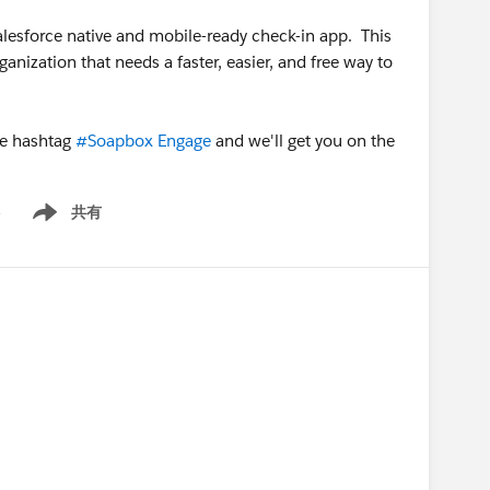
 Salesforce native and mobile-ready check-in app. This
rganization that needs a faster, easier, and free way to
he hashtag
#Soapbox Engage
and we'll get you on the
ト
共有
Show menu