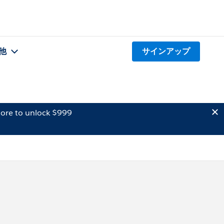
他
サインアップ
ore to unlock $999