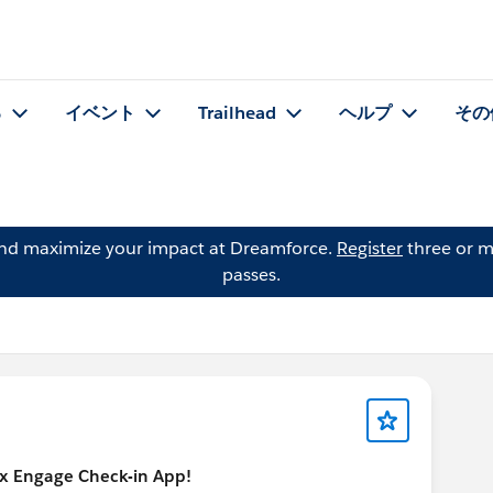
る
イベント
Trailhead
ヘルプ
その
and maximize your impact at Dreamforce.
Register
three or m
passes.
x Engage Check-in App!