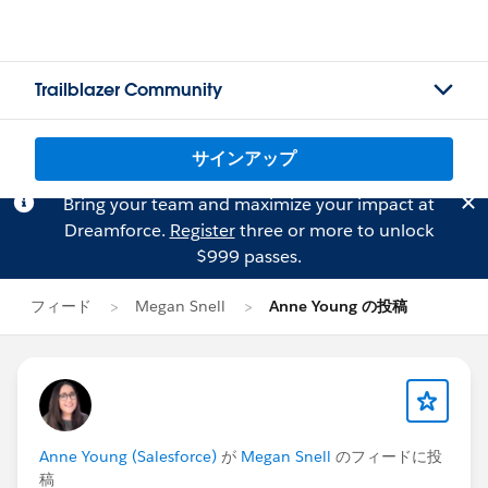
Trailblazer Community
サインアップ
Bring your team and maximize your impact at
Dreamforce.
Register
three or more to unlock
$999 passes.
フィード
Megan Snell
Anne Young の投稿
Anne Young (Salesforce)
が
Megan Snell
のフィードに投
稿