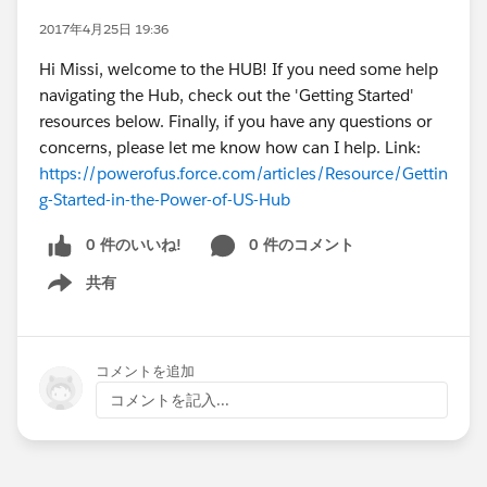
2017年4月25日 19:36
Hi Missi, welcome to the HUB! If you need some help
navigating the Hub, check out the 'Getting Started'
resources below. Finally, if you have any questions or
concerns, please let me know how can I help. Link:
https://powerofus.force.com/articles/Resource/Gettin
g-Started-in-the-Power-of-US-Hub
0 件のいいね!
0 件のコメント
共有
Show menu
コメントを追加
コメントを記入...