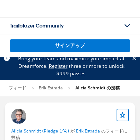
Trailblazer Community
サインアップ
Bring your team and maximize your impact at
Dreamforce.
Register
three or more to unlock
$999 passes.
フィード
Erik Estrada
Alicia Schmidt の投稿
Alicia Schmidt (Pledge 1%)
が
Erik Estrada
のフィードに
投稿