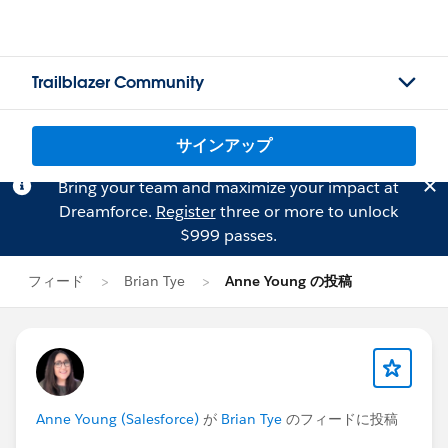
Trailblazer Community
サインアップ
Bring your team and maximize your impact at
Dreamforce.
Register
three or more to unlock
$999 passes.
フィード
Brian Tye
Anne Young の投稿
Anne Young (Salesforce)
が
Brian Tye
のフィードに投稿