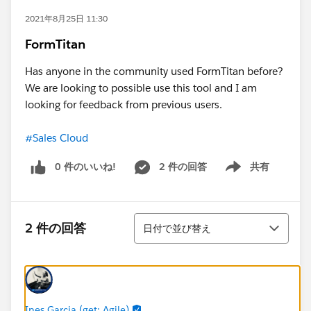
2021年8月25日 11:30
FormTitan
Has anyone in the community used FormTitan before?
We are looking to possible use this tool and I am
looking for feedback from previous users.
#Sales Cloud
0 件のいいね!
2 件の回答
共有
Show menu
並び替え
2 件の回答
日付で並び替え
Ines Garcia (get: Agile)