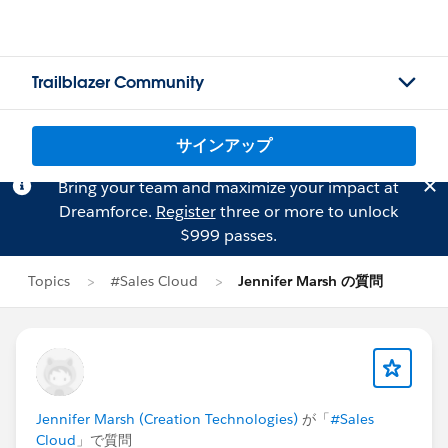
Trailblazer Community
サインアップ
Bring your team and maximize your impact at
Dreamforce.
Register
three or more to unlock
$999 passes.
Topics
#Sales Cloud
Jennifer Marsh の質問
Jennifer Marsh (Creation Technologies)
が「
#Sales
Cloud
」で質問