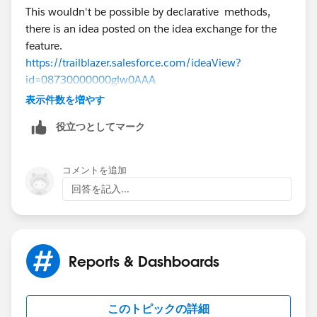
This wouldn't be possible by declarative methods,
there is an idea posted on the idea exchange for the
feature.
https://trailblazer.salesforce.com/ideaView?
id=08730000000glw0AAA
表示件数を増やす
you can try using below AppExchange solutions to
役立つとしてマーク
achieve this,
https://appexchange.salesforce.com/appxListingDetai
コメントを追加
l?listingId=a0N300000016a4jEAA
回答を記入...
https://appexchange.salesforce.com/appxListingDetai
l?listingId=a0N3A00000FeF99UAF
Reports & Dashboards
このトピックの詳細