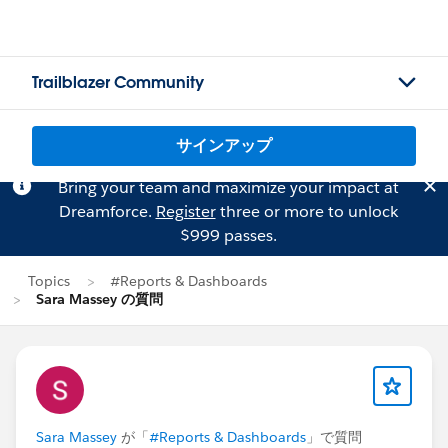
Trailblazer Community
サインアップ
Bring your team and maximize your impact at
Dreamforce.
Register
three or more to unlock
$999 passes.
Topics
#Reports & Dashboards
Sara Massey の質問
Sara Massey
が「
#Reports & Dashboards
」で質問