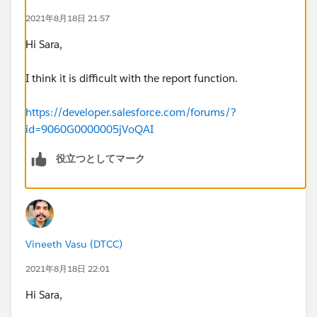
2021年8月18日 21:57
Hi Sara,
I think it is difficult with the report function.
https://developer.salesforce.com/forums/?
id=9060G0000005jVoQAI
役立つとしてマーク
Vineeth Vasu (DTCC)
2021年8月18日 22:01
Hi Sara,