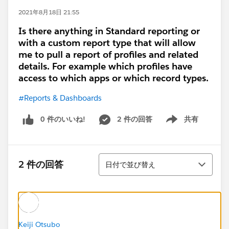
2021年8月18日 21:55
Is there anything in Standard reporting or
with a custom report type that will allow
me to pull a report of profiles and related
details. For example which profiles have
access to which apps or which record types.
#Reports & Dashboards
0 件のいいね!
2 件の回答
共有
Show menu
並び替え
2 件の回答
日付で並び替え
Keiji Otsubo