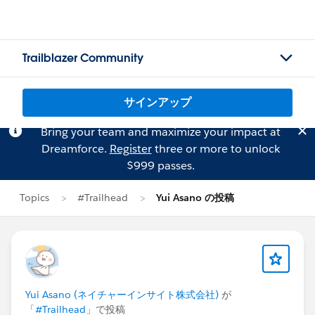
Trailblazer Community
サインアップ
Bring your team and maximize your impact at
Dreamforce.
Register
three or more to unlock
$999 passes.
Topics
#Trailhead
Yui Asano の投稿
Yui Asano (ネイチャーインサイト株式会社)
が
「
#Trailhead
」で投稿