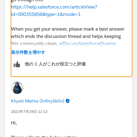
https://help.salesforce.com/articleView?
id=000355856&type=1&mode=1
When you get your answer, please mark a best answer
which ends the discussion thread and helps keeping
this community clean.
#DiscussSalesforceQueries
表示件数を増やす
他の 1 人がこれが役立つと評価
Khyati Mehta (InfinySkills)
2021年7月29日 12:13
Hi,