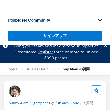
Trailblazer Community
サインアップ
Bring your team and maximize your impact at
Dreamforce.
Register
three or more to unlock
$999 passes.
Topics
#Sales Cloud
Sunny Alam の質問
Sunny Alam (Lightspeed)
が「
#Sales Cloud
」で質問