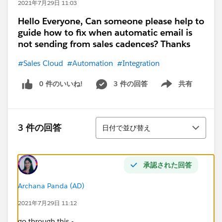
2021年7月29日 11:03
Hello Everyone, Can someone please help to
guide how to fix when automatic email is
not sending from sales cadences? Thanks
#Sales Cloud
#Automation
#Integration
0 件のいいね!
3 件の回答
共有
Show menu
並び替え
3 件の回答
日付で並び替え
承認された回答
Archana Panda (AD)
2021年7月29日 11:12
go through this -