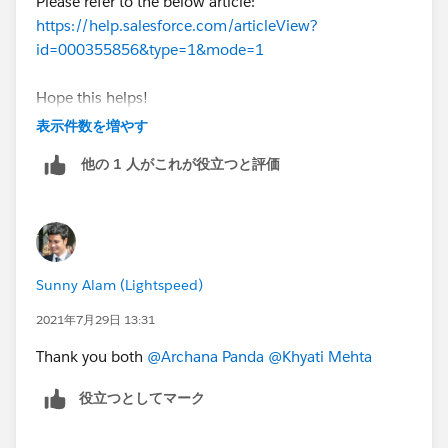
Please refer to the below article:
https://help.salesforce.com/articleView?
id=000355856&type=1&mode=1
Hope this helps!
表示件数を増やす
他の 1 人がこれが役立つと評価
Sunny Alam (Lightspeed)
2021年7月29日 13:31
Thank you both
@Archana Panda
@Khyati Mehta
役立つとしてマーク