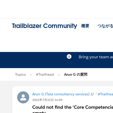
Trailblazer Community
概要
つなが
Bring your team 
Topics
#Trailhead
Arun G の質問
Arun G (Tata consultancy services)
が「
#Trailhe
2021年7月21日 14:09
Could not find the 'Core Competencies
empty.