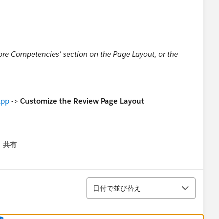
ore Competencies' section on the Page Layout, or the
App
->
Customize the Review Page Layout
共有
menu
並び替え
日付で並び替え