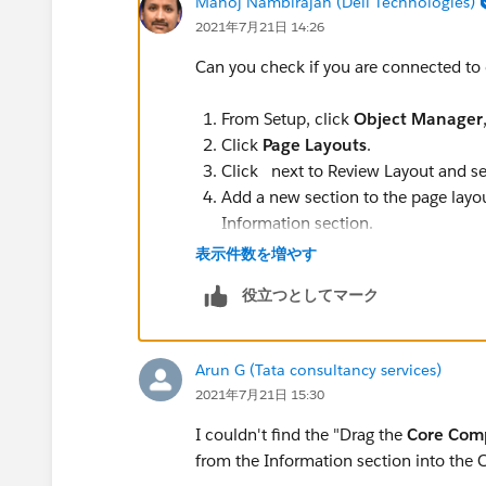
Manoj Nambirajan (Dell Technologies)
2021年7月21日 14:26
Can you check if you are connected to 
From Setup, click
Object Manager
Click
Page Layouts
.
Click next to Review Layout and s
Add a new section to the page layo
Information section.
Fill in the section properties:
表示件数を増やす
For Section Name, enter Core C
役立つとしてマーク
For Layout, select
1-Column
.
Click
OK
.
Drag the
Core Competencies
and
Arun G (Tata consultancy services)
Information section into the Core 
2021年7月21日 15:30
ensure.. the layout properties and sec
I couldn't find the "Drag the
Core Com
from the Information section into the