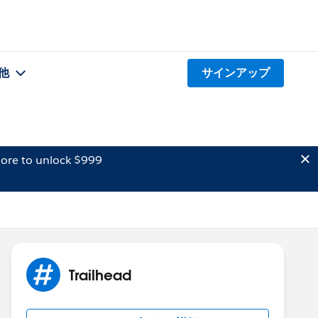
他
サインアップ
ore to unlock $999
Trailhead