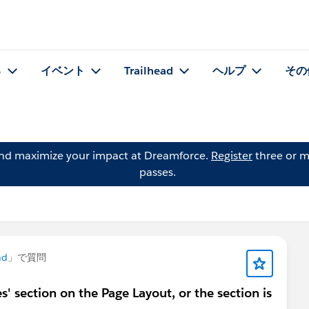
る
イベント
Trailhead
ヘルプ
その
and maximize your impact at Dreamforce.
Register
three or m
passes.
ad
」で質問
' section on the Page Layout, or the section is