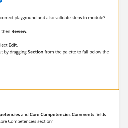
correct playground and also validate steps in module?
, then
Review
.
elect
Edit
.
ut by dragging
Section
from the palette to fall below the
ompetencies.
Core Competencies Comments
fields from the
Competencies section.
tion Name are same.
petencies
and
Core Competencies Comments
fields
 Core Competencies section"