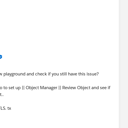
w playground and check if you still have this issue?
go to set up || Object Manager || Review Object and see if
t..
FLS. tx