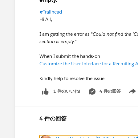
#Trailhead
Hi All,
I am getting the error as "
Could not find the 'C
section is empty."
When I submit the hands-on
Customize the User Interface for a Recruiting 
Kindly help to resolve the issue
4 件の回答
1 件のいいね!
Show 
4 件の回答