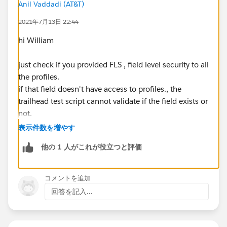
Anil Vaddadi (AT&T)
2021年7月13日 22:44
hi William
just check if you provided FLS , field level security to all
the profiles.
if that field doesn't have access to profiles., the
trailhead test script cannot validate if the field exists or
not.
表示件数を増やす
他の 1 人がこれが役立つと評価
コメントを追加
回答を記入...