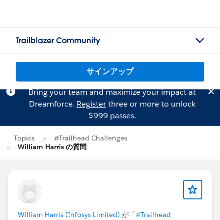
Trailblazer Community
サインアップ
Bring your team and maximize your impact at
Dreamforce.
Register
three or more to unlock
$999 passes.
Topics
#Trailhead Challenges
William Harris の質問
William Harris (Infosys Limited)
が「
#Trailhead