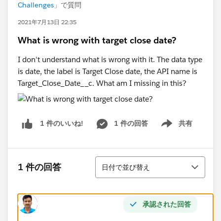
Challenges
」で質問
2021年7月13日 22:35
What is wrong with target close date?
I don't understand what is wrong with it. The data type
is date, the label is Target Close date, the API name is
Target_Close_Date__c. What am I missing in this?
1 件の回答
共有
1 件のいいね!
Show menu
並び替え
1 件の回答
日付で並び替え
承認された回答