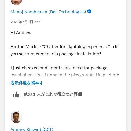
Manoj Nambirajan (Dell Technologies)
2021年7月6日 7:59
Hi Andrew,
For the Module "Chatter for Lightning experience".. do
you see a reference to a package installation?
I just checked and i dont see a need for package
installation. Its all done in the playground. Help let me
know if i am wrong.
表示件数を増やす
他の 1 人がこれが役立つと評価
Andrew Stewart (GCT)