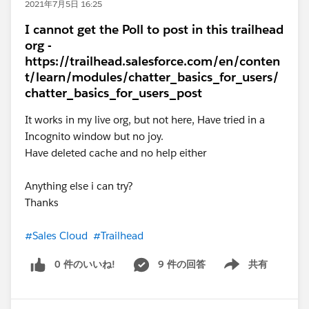
2021年7月5日 16:25
I cannot get the Poll to post in this trailhead
org -
https://trailhead.salesforce.com/en/conten
t/learn/modules/chatter_basics_for_users/
chatter_basics_for_users_post
It works in my live org, but not here, Have tried in a
Incognito window but no joy.
Have deleted cache and no help either
Anything else i can try?
Thanks
#Sales Cloud
#Trailhead
0 件のいいね!
9 件の回答
共有
Show menu