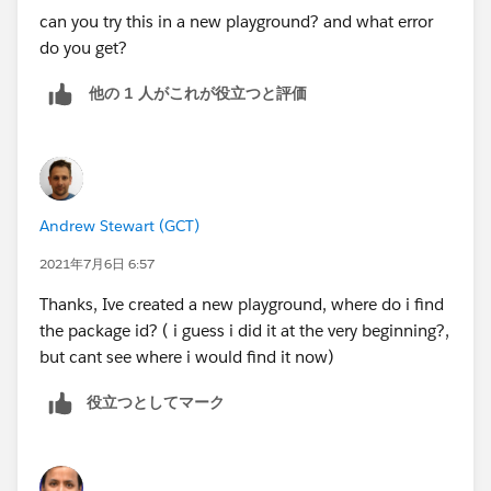
can you try this in a new playground? and what error
do you get?
他の 1 人がこれが役立つと評価
Andrew Stewart (GCT)
2021年7月6日 6:57
Thanks, Ive created a new playground, where do i find
the package id? ( i guess i did it at the very beginning?,
but cant see where i would find it now)
役立つとしてマーク