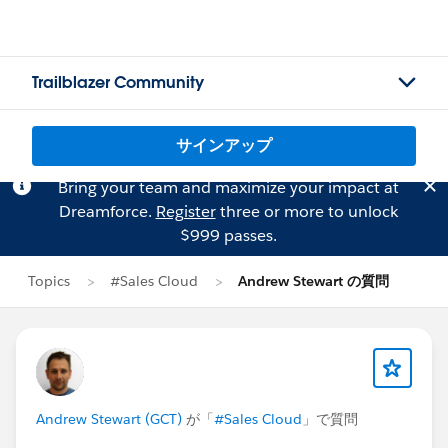
Trailblazer Community
サインアップ
Bring your team and maximize your impact at
Dreamforce.
Register
three or more to unlock
$999 passes.
Topics
#Sales Cloud
Andrew Stewart の質問
Andrew Stewart (GCT)
が「
#Sales Cloud
」で質問