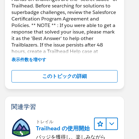
Trailhead. Before searching for solutions to
superbadge challenges, review the Salesforce
Certification Program Agreement and
Policies. ** NOTE ** : If you were able to get a
response that solved your issue, please mark
it as the 'Best Answer' to help other
Trailblazers. If the issue persists after 48
hours, create a Trailhead Help case at
https://help.salesforce.com/s/support
for
表示件数を増やす
further assistance.
このトピックの詳細
関連学習
トレイル
Trailhead の使用開始
バッジを獲得し、楽しみながら