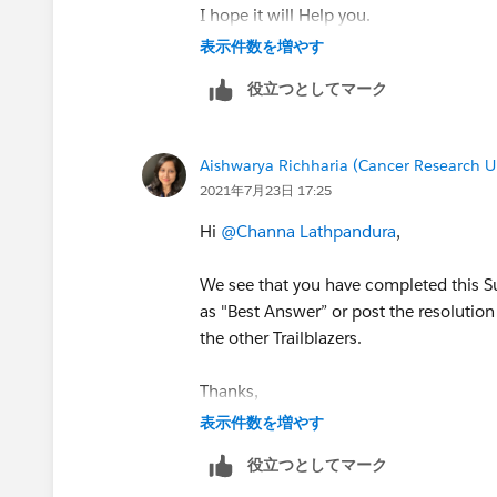
I hope it will Help you.
Best regards
表示件数を増やす
Piyush Singhal
役立つとしてマーク
Aishwarya Richharia (Cancer Research U
2021年7月23日 17:25
Hi
@Channa Lathpandura
,
We see that you have completed this S
as "Best Answer” or post the resolution 
the other Trailblazers.
Thanks,
Aishwarya
表示件数を増やす
Trailhead Help
役立つとしてマーク