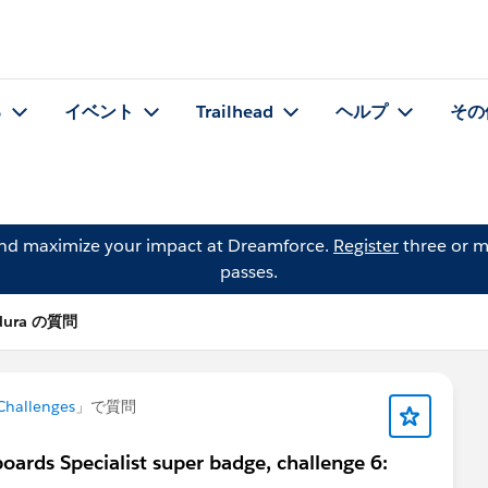
る
イベント
Trailhead
ヘルプ
その
and maximize your impact at Dreamforce.
Register
three or m
passes.
ndura の質問
Challenges
」で質問
oards Specialist super badge, challenge 6: