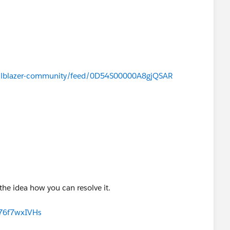
/trailblazer-community/feed/0D54S00000A8gjQSAR
 the idea how you can resolve it.
76f7wxIVHs