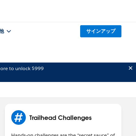
他
サインアップ
ore to unlock $999
Trailhead Challenges
Hands-on challenges are the “secret sauce” of