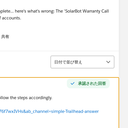
mplete... here's what's wrong: The 'SolarBot Warranty Call
f accounts.
共有
menu
並び替え
日付で並び替え
承認された回答
llow the steps accordingly.
6f7wxIVHs&ab_channel=simple-Trailhead-answer