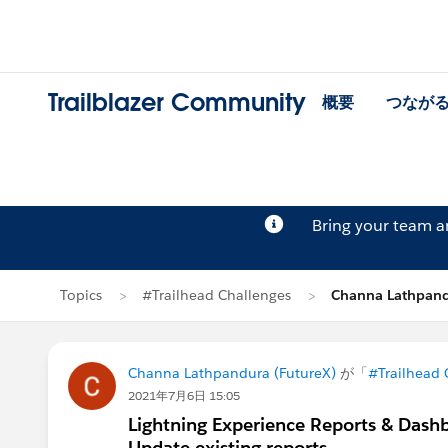
Trailblazer Community
概要
つなが
Bring your team 
Topics
#Trailhead Challenges
Channa Lathpa
Channa Lathpandura (FutureX)
が「
#Trailhead 
2021年7月6日 15:05
Lightning Experience Reports & Dashb
Update existing reports