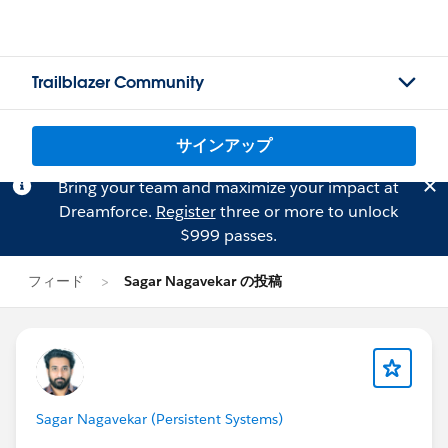
Trailblazer Community
サインアップ
Bring your team and maximize your impact at
Dreamforce.
Register
three or more to unlock
$999 passes.
フィード
Sagar Nagavekar の投稿
Sagar Nagavekar (Persistent Systems)