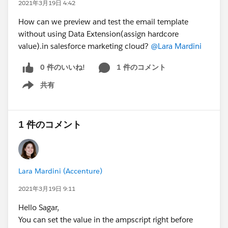
2021年3月19日 4:42
How can we preview and test the email template
without using Data Extension(assign hardcore
value).in salesforce marketing cloud?
@Lara Mardini
0 件のいいね!
1 件のコメント
共有
Show menu
1 件のコメント
Lara Mardini (Accenture)
2021年3月19日 9:11
Hello Sagar,
You can set the value in the ampscript right before