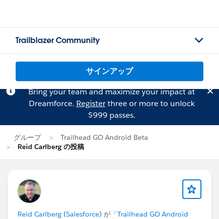
Trailblazer Community
サインアップ
Bring your team and maximize your impact at
Dreamforce.
Register
three or more to unlock
$999 passes.
グループ
Trailhead GO Android Beta
Reid Carlberg の投稿
Reid Carlberg (Salesforce)
が「
Trailhead GO Android