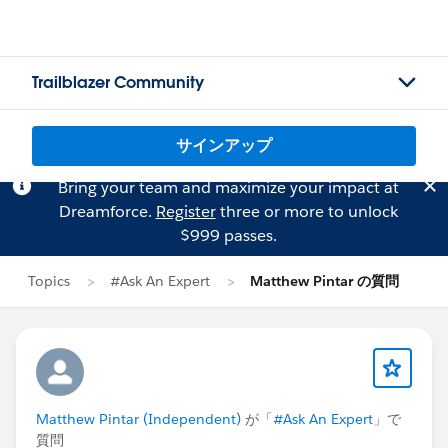
Trailblazer Community
サインアップ
Bring your team and maximize your impact at
Dreamforce.
Register
three or more to unlock
$999 passes.
Topics
#Ask An Expert
Matthew Pintar の質問
Matthew Pintar (Independent)
が「
#Ask An Expert
」で
質問