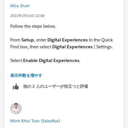
Mira Shah
2021年2月14日 22:58
Follow the steps below.
From
Setup
, enter
Digital Experiences
in the Quick
Find box, then select
Digital Experiences
| Settings.
Select
Enable Digital Experiences.
表示件数を増やす
他の 2 人のユーザーが役立つと評価
https://help.salesforce.com/articleView?
id=sf.networks_enable.htm&type=5
Minh Khoi Tran (Salesfive)