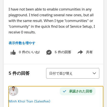
I have not been able to enable communities in any
playground. I tried creating several new ones, but all
with the same result. When I type "communities" or
"community" in the quick find box of Service Setup, I
receive 0 results.
表示件数を増やす
I've also seen this issue, but it was not helpful.
0 件のいいね!
5 件の回答
共有
Show menu
https://trailblazers.salesforce.com/answers?
id=9063A000000eb6dQAA#
並び替え
So are communities no longer a part of current
5 件の回答
日付で並び替え
versions and these modules are out of date, or is
something else broken?
承認された回答
Minh Khoi Tran (Salesfive)