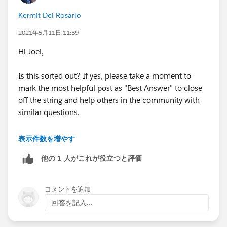
Kermit Del Rosario
2021年5月11日 11:59
Hi Joel,
Is this sorted out? If yes, please take a moment to
mark the most helpful post as "Best Answer" to close
off the string and help others in the community with
similar questions.
#.followup
表示件数を増やす
他の 1 人がこれが役立つと評価
コメントを追加
回答を記入...