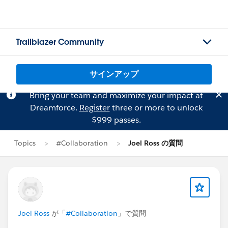
Trailblazer Community
サインアップ
Bring your team and maximize your impact at
Dreamforce.
Register
three or more to unlock
$999 passes.
Topics
#Collaboration
Joel Ross の質問
Joel Ross
が「
#Collaboration
」で質問