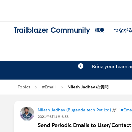
Trailblazer Community
概要
つなが
Bring your team 
Topics
#Email
Nilesh Jadhav の質問
Nilesh Jadhav (Bugendaitech Pvt Ltd)
が「
#Ema
2021年6月1日 6:53
Send Periodic Emails to User/Contact