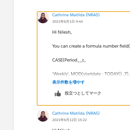
Cathrine Matilda (NRAS)
2021年6月1日 9:40
Hi Nilesh,
You can create a formula number field(
CASE(Period__c,
'Weekly', MOD(startdate - TODAY() ,7),
表示件数を増やす
'Monthly',MOD(startdate - TODAY() ,3
役立つとしてマーク
'Quartrly',MOD(startdate - TODAY() ,90
Cathrine Matilda (NRAS)
'Yearly',MOD(startdate - TODAY() ,365)
2021年6月12日 15:22
,1)