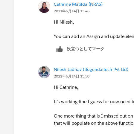
Cathrine Matilda (NRAS)
2021年6月14日 13:46
Hi Nilesh,
You can add an Assign and update eleme
役立つとしてマーク
Nilesh Jadhav (Bugendaitech Pvt Ltd)
2021年6月14日 13:50
Hi Cathrine,
It's working fine I guess for now need to
One more thing that is I missed out on
that will populate on the above function