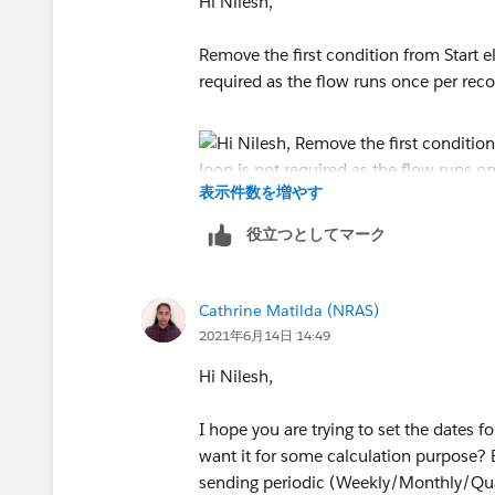
Hi Nilesh,
Then create a schedule flow which runs
Remove the first condition from Start e
records in the object with End date > 
required as the flow runs once per reco
is easy.
表示件数を増やす
役立つとしてマーク
Cathrine Matilda (NRAS)
2021年6月14日 14:49
Hi Nilesh,
I hope you are trying to set the dates f
want it for some calculation purpose? B
sending periodic (Weekly/Monthly/Quart