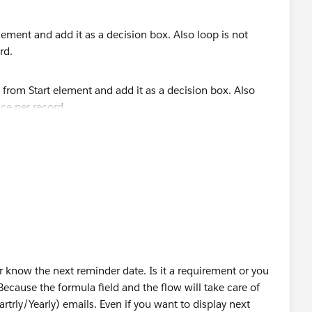
 everyday at a set time (say 1 AM). which picks all
lement and add it as a decision box. Also loop is not
today and EmailDate = 0 then sending email to given user
rd.
or know the next reminder date. Is it a requirement or you
ecause the formula field and the flow will take care of
rly/Yearly) emails. Even if you want to display next