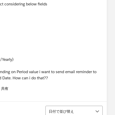
ct considering below fields
/Yearly)
ending on Period value i want to send email reminder to
d Date. How can i do that??
共有
menu
並び替え
日付で並び替え