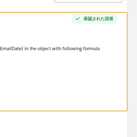
承認された回答
EmailDate) in the object with following formula
0),
),
,