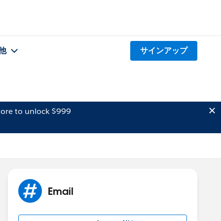
他
サインアップ
ore to unlock $999
Email