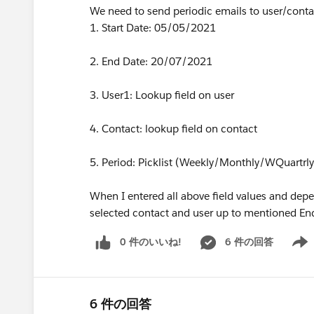
We need to send periodic emails to user/conta
1. Start Date: 05/05/2021
2. End Date: 20/07/2021
3. User1: Lookup field on user
4. Contact: lookup field on contact
5. Period: Picklist (Weekly/Monthly/WQuartrly
When I entered all above field values and dep
selected contact and user up to mentioned En
0 件のいいね!
6 件の回答
Show 
6 件の回答