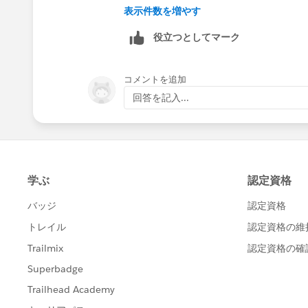
1. Last Reminder Date
表示件数を増やす
役立つとしてマーク
2. Next Reminder Date
How can I update these fields in the s
コメントを追加
回答を記入...