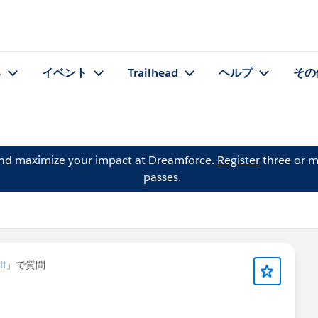
る
イベント
Trailhead
ヘルプ
その
and maximize your impact at Dreamforce.
Register
three or m
passes.
il
」で質問