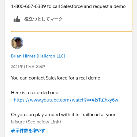
1-800-667-6389 to call Salesforce and request a demo
役立つとしてマーク
Brian Himes (Halicron LLC)
2021年1月4日 21:07
You can contact Salesforce for a real demo.
Here is a recorded one
-
https://www.youtube.com/watch?v=4IsTuIhxy6w
Or you can play around with it in Trailhead at your
leisure (See below Link)
表示件数を増やす
https://trailhead.salesforce.com/en/content/learn/m