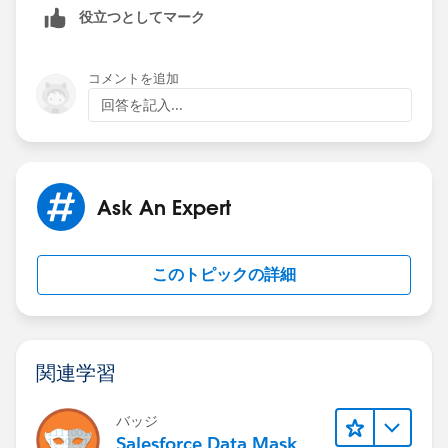
役立つとしてマーク
odules/collaborative_forecasts_setup/collaborative_fo
recasts_unit_1
コメントを追加
回答を記入...
Ask An Expert
このトピックの詳細
関連学習
バッジ
Salesforce Data Mask