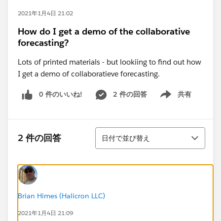
2021年1月4日 21:02
How do I get a demo of the collaborative
forecasting?
Lots of printed materials - but lookiing to find out how
I get a demo of collaboratieve forecasting.
0 件のいいね!
2 件の回答
共有
Show menu
並び替え
2 件の回答
日付で並び替え
Brian Himes (Halicron LLC)
2021年1月4日 21:09