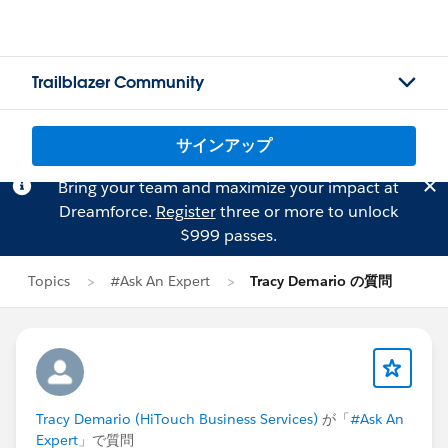
Trailblazer Community
サインアップ
Bring your team and maximize your impact at
Dreamforce.
Register
three or more to unlock
$999 passes.
Topics
#Ask An Expert
Tracy Demario の質問
Tracy Demario (HiTouch Business Services)
が「
#Ask An
Expert
」で質問