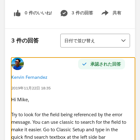
0 件のいいね!
3 件の回答
共有
Show menu
並び替え
3 件の回答
日付で並び替え
承認された回答
Kervin Fernandez
2019年11月22日 18:35
Hi Mike,
Try to look for the field being referenced by the error
message. You can use classic to search for the field to
make it easier. Go to Classic Setup and type in the
quick find search textbox at the left side bar