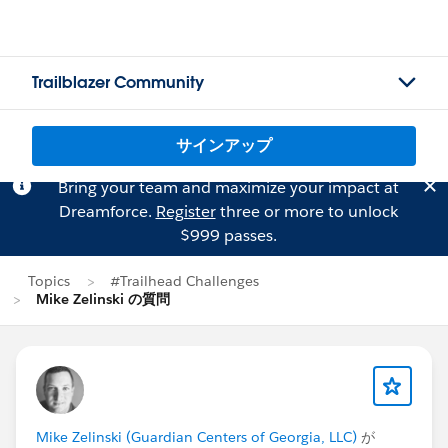
Trailblazer Community
サインアップ
Bring your team and maximize your impact at
Dreamforce.
Register
three or more to unlock
$999 passes.
Topics
#Trailhead Challenges
Mike Zelinski の質問
Mike Zelinski (Guardian Centers of Georgia, LLC)
が