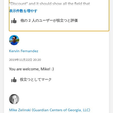
"Discount" and it should show all the field that
includes "Discount" on their name, it could return the
表示件数を増やす
Discount_Percent__c field as well. By then, make the
他の 2 人のユーザーが役立つと評価
field unrequired. If this did not work, try to use another
clean playground.
Hope this helps.
Kervin Fernandez
Regards,
2019年11月22日 20:20
Kervin
You are welcome, Mike! :)
役立つとしてマーク
Mike Zelinski (Guardian Centers of Georgia, LLC)