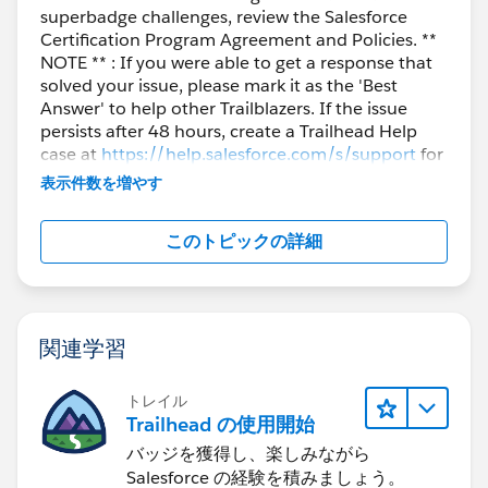
superbadge challenges, review the Salesforce
Certification Program Agreement and Policies. **
NOTE ** : If you were able to get a response that
solved your issue, please mark it as the 'Best
Answer' to help other Trailblazers. If the issue
persists after 48 hours, create a Trailhead Help
case at
https://help.salesforce.com/s/support
for
further assistance.
表示件数を増やす
このトピックの詳細
関連学習
トレイル
Trailhead の使用開始
バッジを獲得し、楽しみながら
Salesforce の経験を積みましょう。