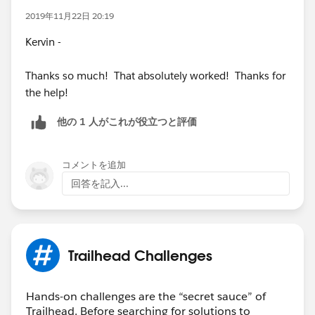
2019年11月22日 20:19
Kervin -
Thanks so much! That absolutely worked! Thanks for
the help!
他の 1 人がこれが役立つと評価
コメントを追加
回答を記入...
Trailhead Challenges
Hands-on challenges are the “secret sauce” of
Trailhead. Before searching for solutions to