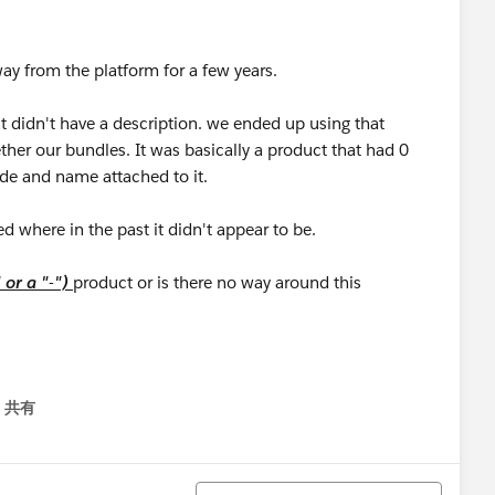
ay from the platform for a few years.
at didn't have a description. we ended up using that
ther our bundles. It was basically a product that had 0
ode and name attached to it.
ed where in the past it didn't appear to be.
" or a "-")
product or is there no way around this
共有
menu
並び替え