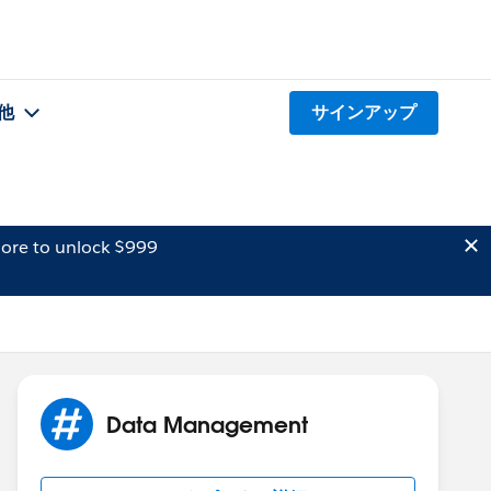
他
サインアップ
ore to unlock $999
Data Management