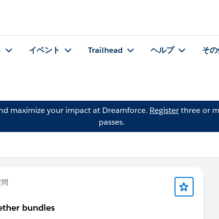
る
イベント
Trailhead
ヘルプ
その
and maximize your impact at Dreamforce.
Register
three or m
passes.
質問
ether bundles