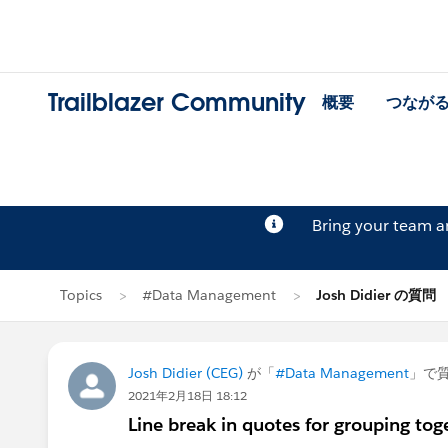
Trailblazer Community
概要
つなが
Bring your team 
Topics
#Data Management
Josh Didier の質問
Josh Didier (CEG)
が「
#Data Management
」で
2021年2月18日 18:12
Line break in quotes for grouping tog