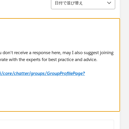
日付で並び替え
u don't receive a response here, may I also suggest joining
ate with the experts for best practice and advice.
_ui/core/chatter/groups/GroupProfilePage?