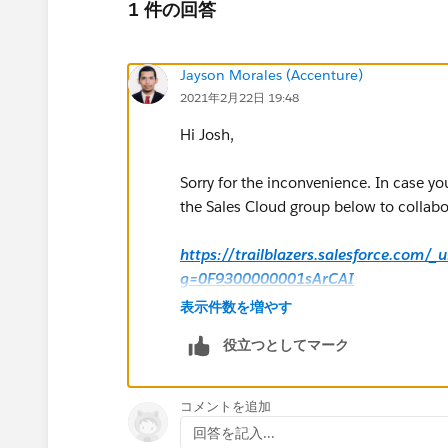
1 件の回答
Jayson Morales (Accenture)
2021年2月22日 19:48
Hi Josh,
Sorry for the inconvenience. In case yo
the Sales Cloud group below to collabor
https://trailblazers.salesforce.com/
g=0F9300000001sArCAI
表示件数を増やす
Hope that helps.
役立つとしてマーク
Regards,
コメントを追加
Jayson
回答を記入...