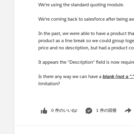
We're using the standard quoting module.
We're coming back to salesforce after being aw
In the past, we were able to have a product th
product as a line break so we could group toge
price and no description, but had a product c
It appears the "Description" field is now requir
Is there any way we can have a
blank (not a ".
limitation?
0 件のいいね!
1 件の回答
Show 