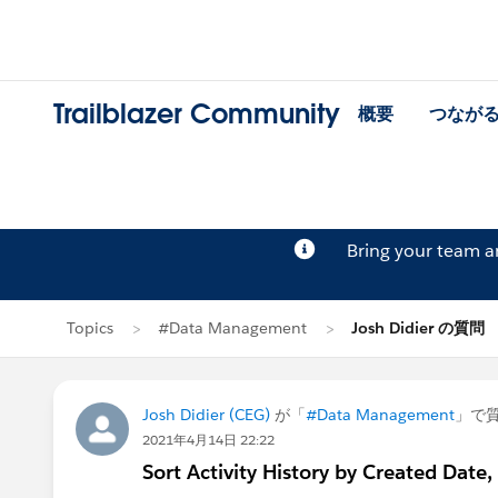
Trailblazer Community
概要
つなが
Bring your team 
Topics
#Data Management
Josh Didier の質問
Josh Didier (CEG)
が「
#Data Management
」で
2021年4月14日 22:22
Sort Activity History by Created Date,