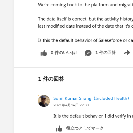
We're coming back to the platform and migrat
The data itself is correct, but the activity hist
last modified date instead of the date that it's 
Is this the default behavior of Saleseforce or 
0 件のいいね!
1 件の回答
Show 
1 件の回答
Sunil Kumar Sirangi (Included Health)
2021年4月14日 22:33
It is the default behavior. I did verify 
役立つとしてマーク