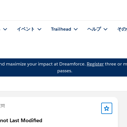
る
イベント
Trailhead
ヘルプ
その
and maximize your impact at Dreamforce.
Register
three or m
passes.
質問
 not Last Modified