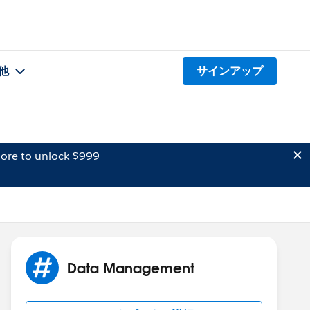
他
サインアップ
ore to unlock $999
Data Management