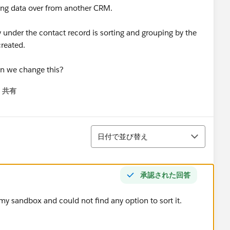
ing data over from another CRM.
ory under the contact record is sorting and grouping by the
created.
can we change this?
共有
menu
並び替え
日付で並び替え
承認された回答
in my sandbox and could not find any option to sort it.