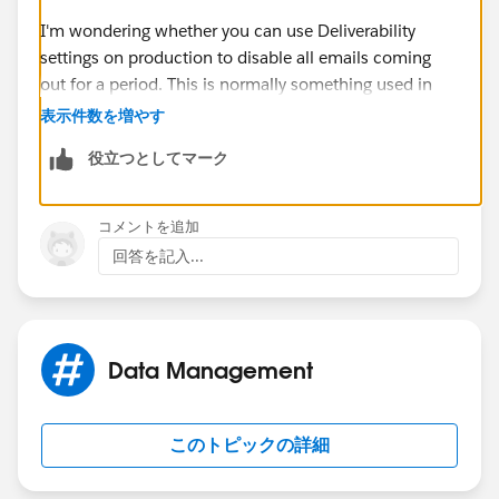
I'm wondering whether you can use Deliverability
settings on production to disable all emails coming
out for a period. This is normally something used in
sandboxes, but worth a try?
表示件数を増やす
役立つとしてマーク
コメントを追加
回答を記入...
Data Management
このトピックの詳細