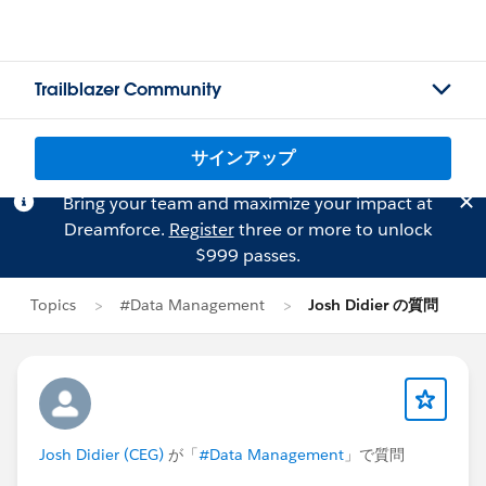
Trailblazer Community
サインアップ
Bring your team and maximize your impact at
Dreamforce.
Register
three or more to unlock
$999 passes.
Topics
#Data Management
Josh Didier の質問
Josh Didier (CEG)
が「
#Data Management
」で質問