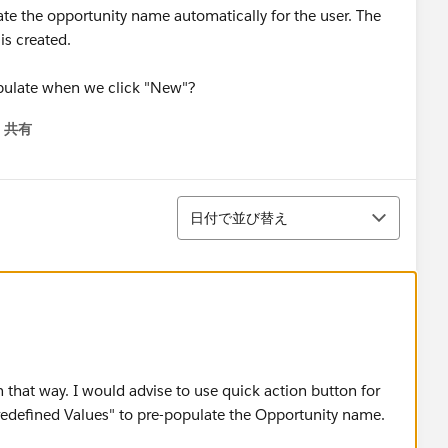
ate the opportunity name automatically for the user. The
is created.
pulate when we click "New"?
共有
menu
並び替え
日付で並び替え
 that way. I would advise to use quick action button for
redefined Values" to pre-populate the Opportunity name.