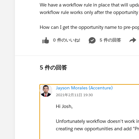
We have a workflow rule in place that will upd
workflow rule works only after the opportunity 
How can I get the opportunity name to pre-po
0 件のいいね!
5 件の回答
Show 
5 件の回答
Jayson Morales (Accenture)
2021年2月11日 19:30
Hi Josh,
Unfortunately workflow doesn't work in
creating new opportunities and add "P