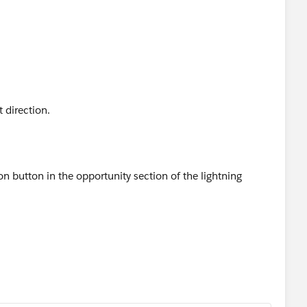
 Buttons - click to + to add smthg
ove new button you created for action New opportunity
 direction.
on button in the opportunity section of the lightning