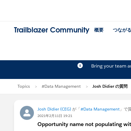
Trailblazer Community
概要
つなが
Bring your team 
Topics
#Data Management
Josh Didier の質問
Josh Didier (CEG)
が「
#Data Management
」で
2021年2月11日 19:21
Opportunity name not populating wit