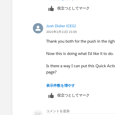
役立つとしてマーク
then on the bottom you can see section
It's possible that you have somehow m
Josh Didier (CEG)
to Standard buttons.
2021年2月11日 21:05
Thank you both for the push in the right
Now this is doing what I'd like it to do.
Is there a way I can put this Quick Acti
page?
表示件数を増やす
役立つとしてマーク
コメントを追加