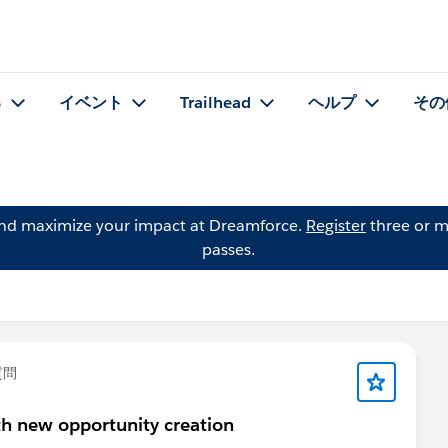
る
イベント
Trailhead
ヘルプ
その
and maximize your impact at Dreamforce.
Register
three or m
passes.
質問
h new opportunity creation