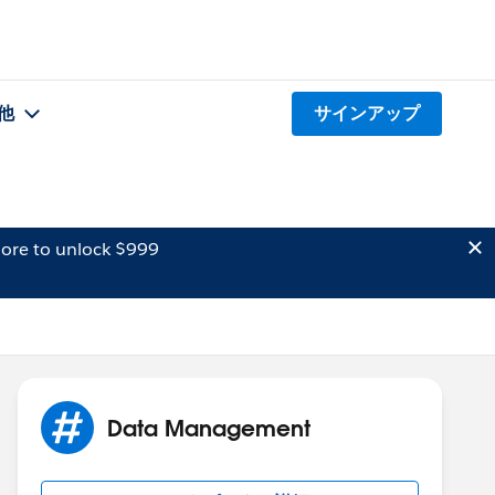
他
サインアップ
ore to unlock $999
Data Management