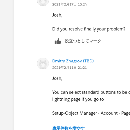
2021年2月17日 15:24
Josh,
Did you resolve finally your problem?
役立つとしてマーク
Dmitry Zhagrov (TBD)
2021年2月11日 21:21
Josh,
You can select standard buttons to be d
lightning page if you go to
Setup-Object Manager - Account - PageL
and click to wrench icon for Opportuni
表示件数を増やす