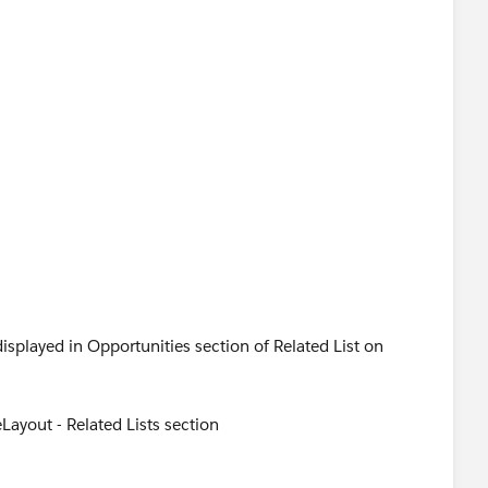
isplayed in Opportunities section of Related List on
ayout - Related Lists section
ty section