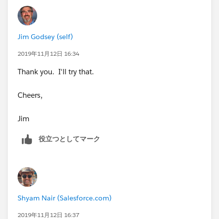
https://trailhead.salesforce.com/en/content/learn/m
odules/lightning-experience-for-salesforce-mobile-app
Jim Godsey (self)
Regards,
2019年11月12日 16:34
Shyam Nair
Thank you. I'll try that.
Cheers,
Jim
役立つとしてマーク
Shyam Nair (Salesforce.com)
2019年11月12日 16:37