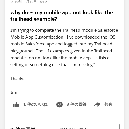
2019年11月12日 16:19
why does my mobile app not look like the
trailhead example?
I'm trying to complete the Trailhead module Salesforce
Mobile App Customization. I've downloaded the iOS
mobile Salesforce app and logged into my Trailhead
playground. The UI examples given in the Trailhead
modules do not look like the mobile app. Is this a
setting or something else that I'm missing?
Thanks
Jim
3 件の回答
共有
1 件のいいね!
Show menu
並び替え