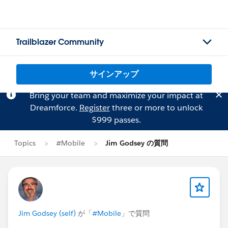
Trailblazer Community
サインアップ
Bring your team and maximize your impact at
Dreamforce.
Register
three or more to unlock
$999 passes.
Topics
#Mobile
Jim Godsey の質問
Jim Godsey (self)
が「
#Mobile
」で質問