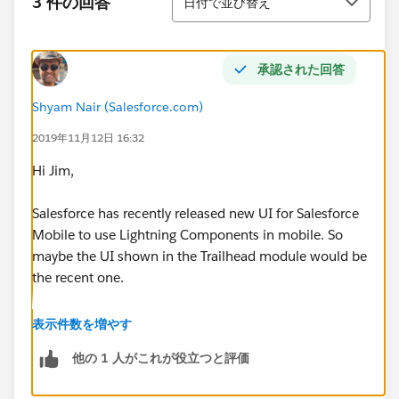
3 件の回答
日付で並び替え
承認された回答
Shyam Nair (Salesforce.com)
2019年11月12日 16:32
Hi Jim,
Salesforce has recently released new UI for Salesforce
Mobile to use Lightning Components in mobile. So
maybe the UI shown in the Trailhead module would be
the recent one.
To use the New Salesforce Mobile App, enable it for
表示件数を増やす
your playground by completing the below Trailhead
他の 1 人がこれが役立つと評価
module: