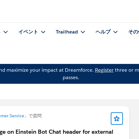
る
イベント
Trailhead
ヘルプ
その
and maximize your impact at Dreamforce.
Register
three or m
passes.
mer Service
」で質問
e on Einstein Bot Chat header for external