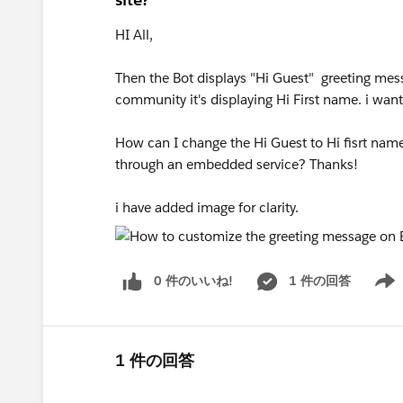
HI All,
Then the Bot displays "Hi Guest" greeting mess
community it's displaying Hi First name. i wan
How can I change the Hi Guest to Hi fisrt name
through an embedded service? Thanks!
​​​​​​​i have added image for clarity.
0 件のいいね!
1 件の回答
Show 
1 件の回答