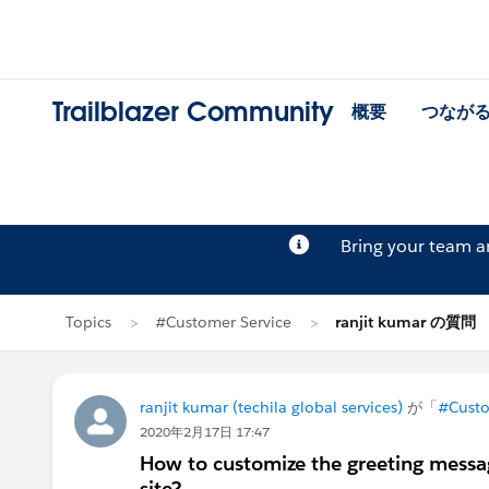
Trailblazer Community
概要
つなが
Bring your team 
Topics
#Customer Service
ranjit kumar の質問
ranjit kumar (techila global services)
が「
#Custo
2020年2月17日 17:47
How to customize the greeting messag
site?