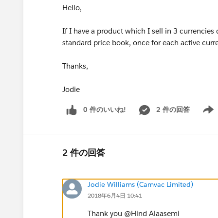
Hello,
If I have a product which I sell in 3 currencie
standard price book, once for each active curr
Thanks,
Jodie
0 件のいいね!
2 件の回答
Show 
2 件の回答
Jodie Williams (Camvac Limited)
2018年6月4日 10:41
Thank you @Hind Alaasemi