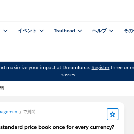
る
イベント
Trailhead
ヘルプ
その
and maximize your impact at Dreamforce.
Register
three or m
passes.
質問
nagement
」で質問
 standard price book once for every currency?