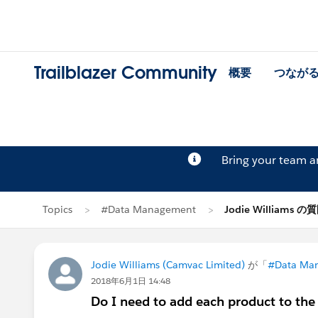
Trailblazer Community
概要
つなが
Bring your team 
Topics
#Data Management
Jodie Williams の
Jodie Williams (Camvac Limited)
が「
#Data Ma
2018年6月1日 14:48
Do I need to add each product to the