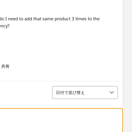
s do I need to add that same product 3 times to the
ency?
共有
menu
並び替え
日付で並び替え