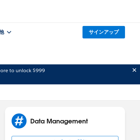
他
サインアップ
ore to unlock $999
Data Management