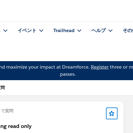
る
イベント
Trailhead
ヘルプ
その
and maximize your impact at Dreamforce.
Register
three or m
passes.
質問
」で質問
ing read only