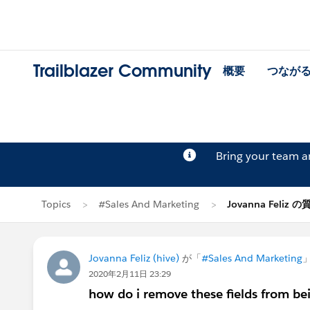
Trailblazer Community
概要
つなが
Bring your team 
Topics
#Sales And Marketing
Jovanna Feliz の
Jovanna Feliz (hive)
が「
#Sales And Marketing
2020年2月11日 23:29
how do i remove these fields from be