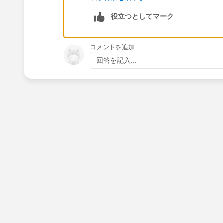
役立つとしてマーク
that field" style="display: block;" />
コメントを追加
2) Field is a formula field - As these f
回答を記入...
these will remain locked and cant be 