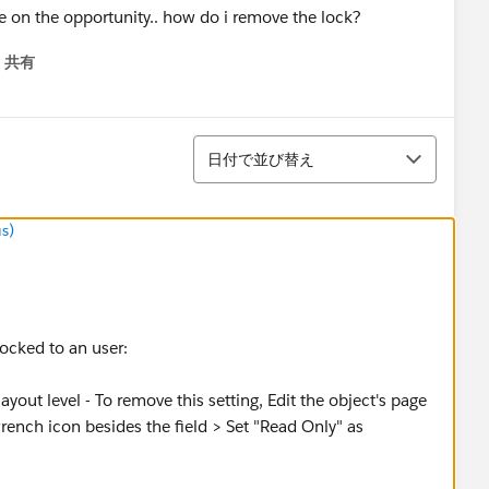
mve on the opportunity.. how do i remove the lock?
共有
menu
並び替え
日付で並び替え
s)
locked to an user:
ayout level - To remove this setting, Edit the object's page
wrench icon besides the field > Set "Read Only" as