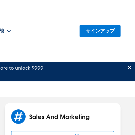
他
サインアップ
ore to unlock $999
Sales And Marketing