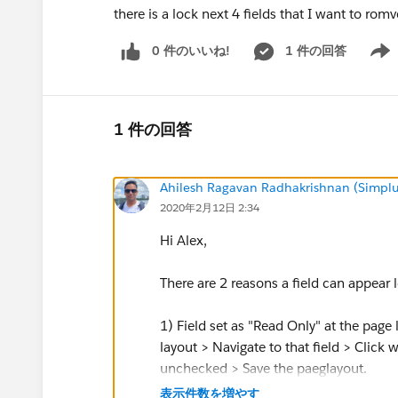
there is a lock next 4 fields that I want to ro
0 件のいいね!
1 件の回答
Show 
1 件の回答
Ahilesh Ragavan Radhakrishnan (Simplu
2020年2月12日 2:34
Hi Alex,
There are 2 reasons a field can appear 
1) Field set as "Read Only" at the page l
layout > Navigate to that field > Click 
unchecked > Save the paeglayout.
表示件数を増やす