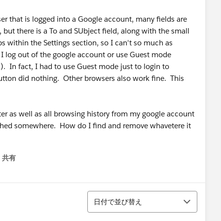
r that is logged into a Google account, many fields are
, but there is a To and SUbject field, along with the small
abs within the Settings section, so I can't so much as
I log out of the google account or use Guest mode
 In fact, I had to use Guest mode just to login to
 button did nothing. Other browsers also work fine. This
r as well as all browsing history from my google account
 cached somewhere. How do I find and remove whavetere it
共有
menu
並び替え
日付で並び替え