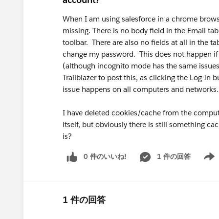
When I am using salesforce in a chrome browse
missing. There is no body field in the Email tab
toolbar. There are also no fields at all in the t
change my password. This does not happen if 
(although incognito mode has the same issues).
Trailblazer to post this, as clicking the Log In
issue happens on all computers and networks.
I have deleted cookies/cache from the compute
itself, but obviously there is still something
is?
0 件のいいね!
1 件の回答
Show 
1 件の回答