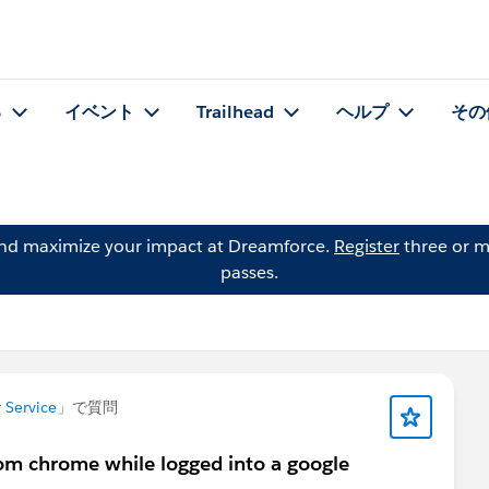
る
イベント
Trailhead
ヘルプ
その
and maximize your impact at Dreamforce.
Register
three or m
passes.
 Service
」で質問
rom chrome while logged into a google