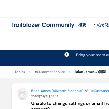
Trailblazer Community
概要
つなが
Bring your team 
Topics
#Customer Service
Brian James の質問
Brian James (Allworth Financial)
が「
#Customer
2020年3月7日 14:11
Unable to change settings or email f
account?