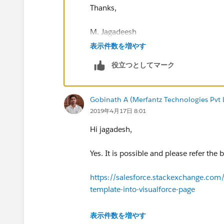
Thanks,
M. Jagadeesh
表示件数を増やす
役立つとしてマーク
Gobinath A (Merfantz Technologies Pvt 
2019年4月17日 8:01
Hi jagadesh,
Yes. It is possible and please refer the
https://salesforce.stackexchange.com
template-into-visualforce-page
Please mark best answer, If it is resolv
表示件数を増やす