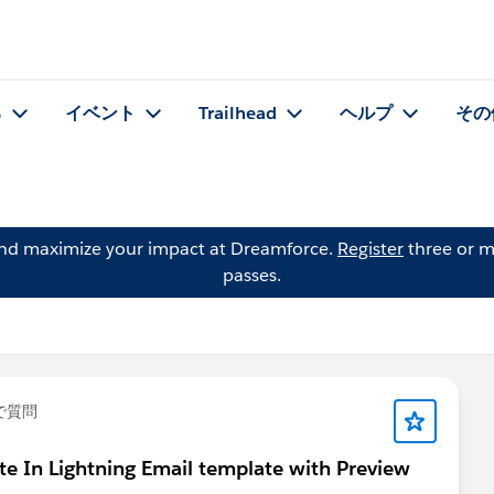
る
イベント
Trailhead
ヘルプ
その
and maximize your impact at Dreamforce.
Register
three or m
passes.
で質問
te In Lightning Email template with Preview