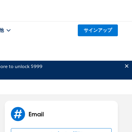
他
サインアップ
ore to unlock $999
Email