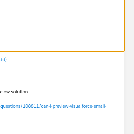
Ltd)
 below solution.
/questions/108811/can-i-preview-visualforce-email-
ed your query.