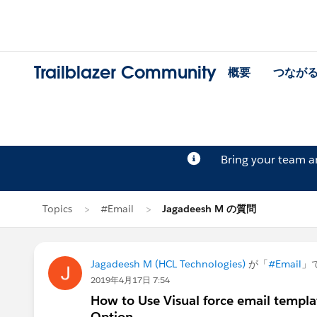
Trailblazer Community
概要
つなが
Bring your team 
Topics
#Email
Jagadeesh M の質問
Jagadeesh M (HCL Technologies)
が「
#Email
」
2019年4月17日 7:54
How to Use Visual force email templa
Option.