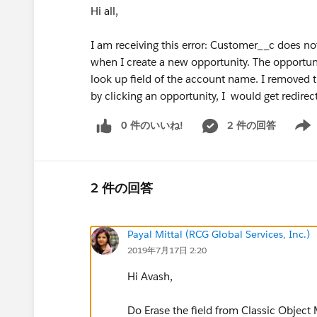
Hi all,
I am receiving this error: Customer__c does no
when I create a new opportunity. The opportunity
look up field of the account name. I removed t
by clicking an opportunity, I would get redire
0 件のいいね!
2 件の回答
Show 
2 件の回答
Payal Mittal (RCG Global Services, Inc.)
2019年7月17日 2:20
Hi Avash,
Do Erase the field from Classic Object