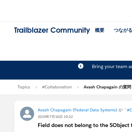
Trailblazer Community
概要
つなが
Bring your team 
Topics
#Collaboration
Avash Chapagain の質問
Avash Chapagain (Federal Data Systems)
が「
#C
2019年7月16日 19:22
Field does not belong to the SObject 