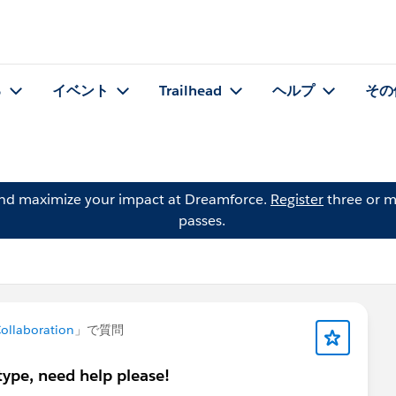
る
イベント
Trailhead
ヘルプ
その
and maximize your impact at Dreamforce.
Register
three or m
passes.
ollaboration
」で質問
type, need help please!