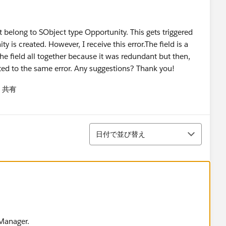
t belong to SObject type Opportunity. This gets triggered
 is created. However, I receive this error.The field is a
he field all together because it was redundant but then,
cted to the same error. Any suggestions? Thank you!
共有
menu
並び替え
日付で並び替え
 Manager.