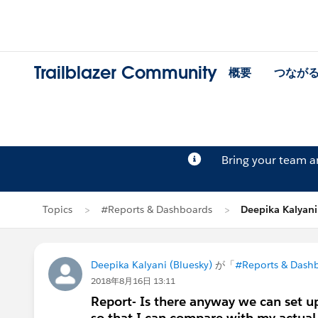
Trailblazer Community
概要
つなが
Bring your team 
Topics
#Reports & Dashboards
Deepika Kalya
Deepika Kalyani (Bluesky)
が「
#Reports & Dash
2018年8月16日 13:11
Report- Is there anyway we can set up
so that I can compare with my actua