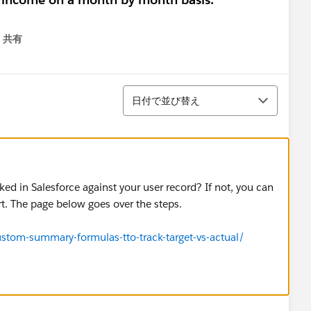
共有
menu
並び替え
日付で並び替え
ked in Salesforce against your user record? If not, you can
rt. The page below goes over the steps.
stom-summary-formulas-tto-track-target-vs-actual/