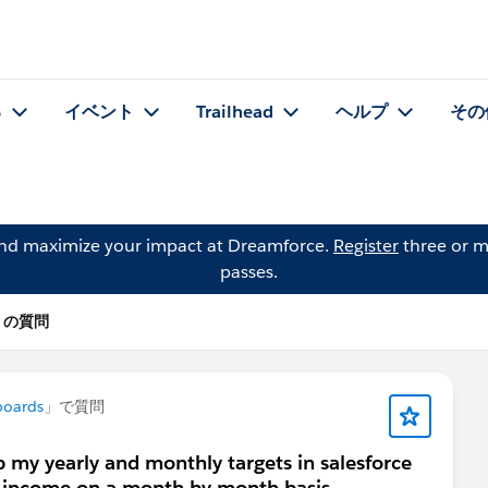
る
イベント
Trailhead
ヘルプ
その
and maximize your impact at Dreamforce.
Register
three or m
passes.
ni の質問
boards
」で質問
 my yearly and monthly targets in salesforce
l income on a month by month basis.