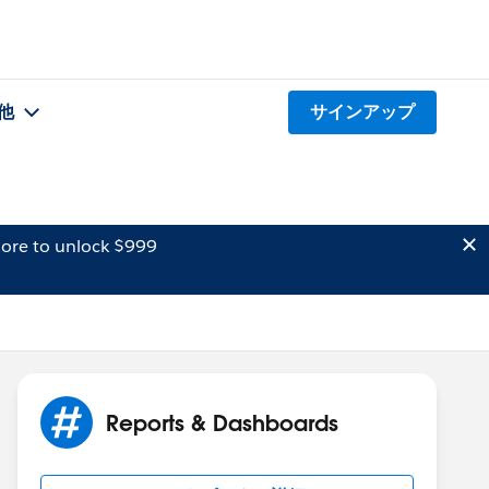
他
サインアップ
ore to unlock $999
Reports & Dashboards