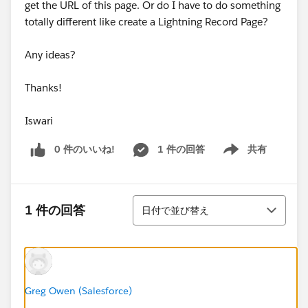
get the URL of this page. Or do I have to do something
totally different like create a Lightning Record Page?
Any ideas?
Thanks!
Iswari
0 件のいいね!
1 件の回答
共有
Show menu
並び替え
1 件の回答
日付で並び替え
Greg Owen (Salesforce)