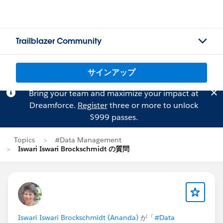
Trailblazer Community
サインアップ
Bring your team and maximize your impact at
Dreamforce.
Register
three or more to unlock
$999 passes.
Topics
#Data Management
Iswari Iswari Brockschmidt の質問
Iswari Iswari Brockschmidt (Ananda)
が「
#Data