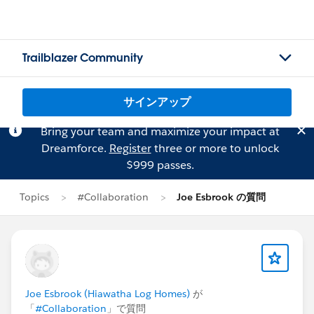
Trailblazer Community
サインアップ
Bring your team and maximize your impact at
Dreamforce.
Register
three or more to unlock
$999 passes.
Topics
#Collaboration
Joe Esbrook の質問
Joe Esbrook (Hiawatha Log Homes)
が
「
#Collaboration
」で質問