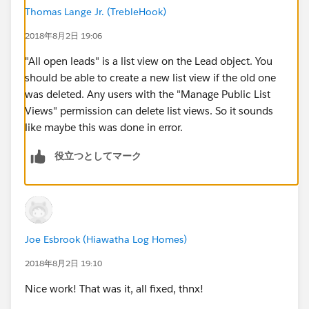
Thomas Lange Jr. (TrebleHook)
2018年8月2日 19:06
"All open leads" is a list view on the Lead object. You
should be able to create a new list view if the old one
was deleted. Any users with the "Manage Public List
Views" permission can delete list views. So it sounds
like maybe this was done in error.
役立つとしてマーク
Joe Esbrook (Hiawatha Log Homes)
2018年8月2日 19:10
Nice work! That was it, all fixed, thnx!