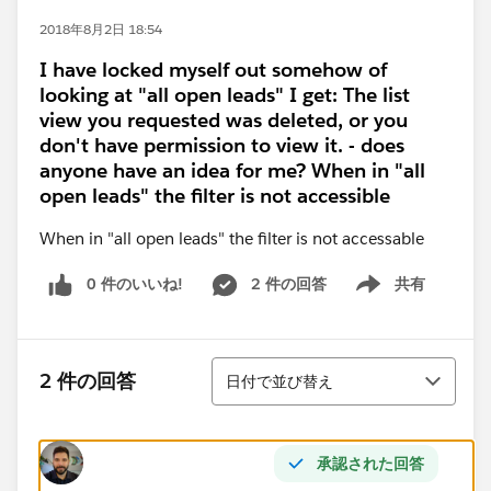
2018年8月2日 18:54
I have locked myself out somehow of
looking at "all open leads" I get: The list
view you requested was deleted, or you
don't have permission to view it. - does
anyone have an idea for me? When in "all
open leads" the filter is not accessible
When in "all open leads" the filter is not accessable
0 件のいいね!
2 件の回答
共有
Show menu
並び替え
2 件の回答
日付で並び替え
承認された回答