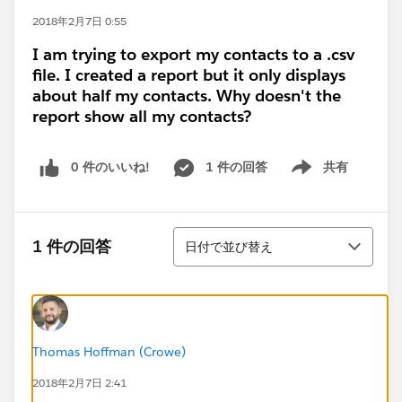
2018年2月7日 0:55
I am trying to export my contacts to a .csv
file. I created a report but it only displays
about half my contacts. Why doesn't the
report show all my contacts?
0 件のいいね!
1 件の回答
共有
Show menu
並び替え
1 件の回答
日付で並び替え
Thomas Hoffman (Crowe)
2018年2月7日 2:41