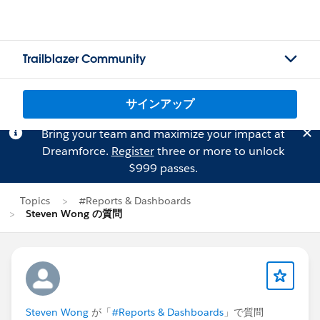
Trailblazer Community
サインアップ
Bring your team and maximize your impact at
Dreamforce.
Register
three or more to unlock
$999 passes.
Topics
#Reports & Dashboards
Steven Wong の質問
Steven Wong
が「
#Reports & Dashboards
」で質問