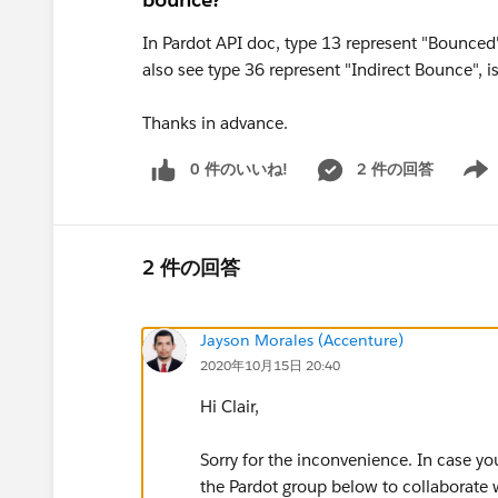
In Pardot API doc, type 13 represent "Bounced",
also see type 36 represent "Indirect Bounce", i
Thanks in advance.
0 件のいいね!
2 件の回答
Show 
2 件の回答
Jayson Morales (Accenture)
2020年10月15日 20:40
Hi Clair,
Sorry for the inconvenience. In case yo
the Pardot group below to collaborate w