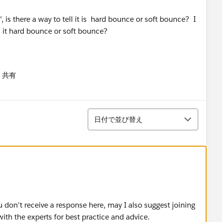
 is there a way to tell it is hard bounce or soft bounce? I
s it hard bounce or soft bounce?
共有
menu
並び替え
日付で並び替え
u don't receive a response here, may I also suggest joining
ith the experts for best practice and advice.