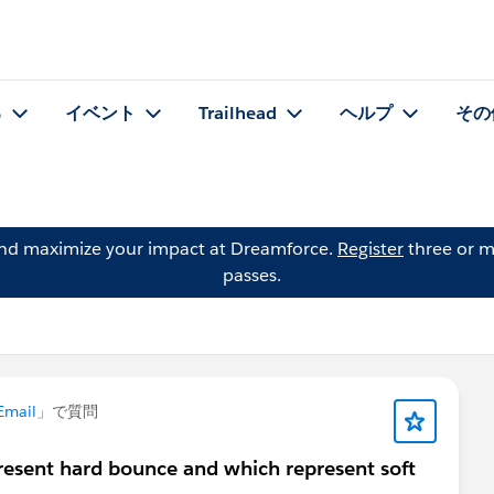
る
イベント
Trailhead
ヘルプ
その
and maximize your impact at Dreamforce.
Register
three or m
passes.
Email
」で質問
present hard bounce and which represent soft