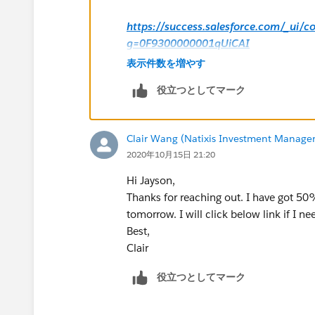
https://success.salesforce.com/_ui/
g=0F9300000001qUiCAI
表示件数を増やす
Hope this helps.
役立つとしてマーク
Regards,
Clair Wang (Natixis Investment Manager
Jayson
2020年10月15日 21:20
Hi Jayson,
Thanks for reaching out. I have got 50
tomorrow. I will click below link if I ne
Best,
Clair
役立つとしてマーク