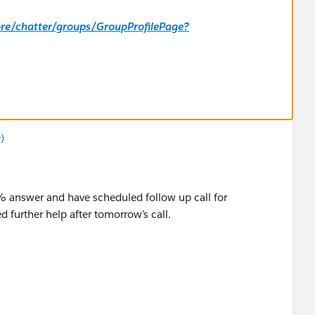
core/chatter/groups/GroupProfilePage?
)
% answer and have scheduled follow up call for
ed further help after tomorrow’s call.