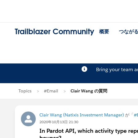
Trailblazer Community
概要
つなが
Bring your team 
Topics
#Email
Clair Wang の質問
Clair Wang (Natixis Investment Manager)
が「
#
2020年10月13日 21:30
In Pardot API, which activity type re
bounce?