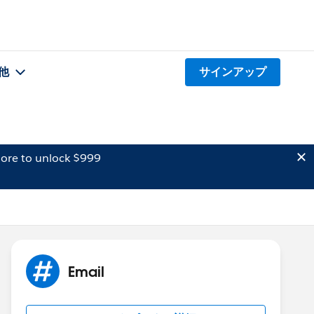
他
サインアップ
ore to unlock $999
Email