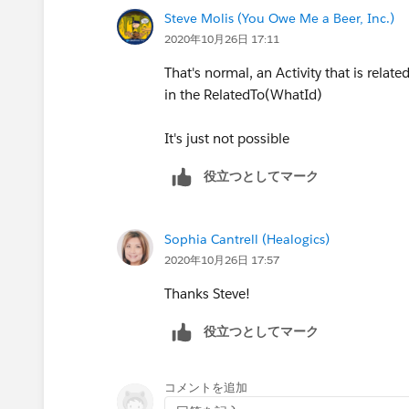
Steve Molis (You Owe Me a Beer, Inc.)
2020年10月26日 17:11
That's normal, an Activity that is rela
in the RelatedTo(WhatId)
It's just not possible
役立つとしてマーク
Sophia Cantrell (Healogics)
2020年10月26日 17:57
Thanks Steve!
役立つとしてマーク
コメントを追加