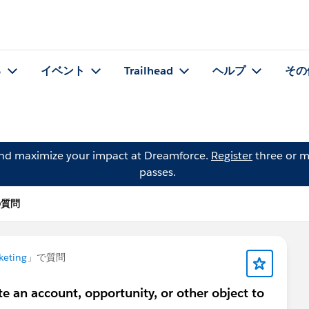
る
イベント
Trailhead
ヘルプ
その
and maximize your impact at Dreamforce.
Register
three or m
passes.
 の質問
keting
」で質問
te an account, opportunity, or other object to