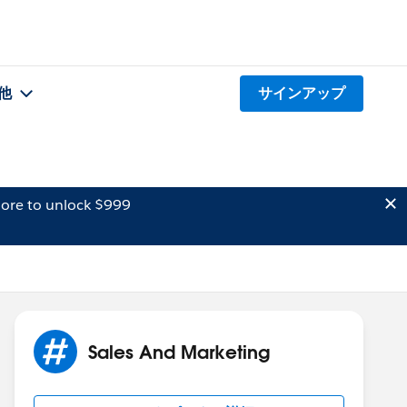
他
サインアップ
ore to unlock $999
Sales And Marketing