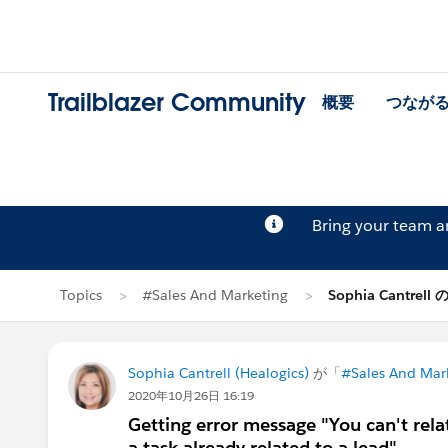
Trailblazer Community
概要
つなが
Bring your team 
Topics
#Sales And Marketing
Sophia Cantrell
Sophia Cantrell (Healogics)
が「
#Sales And Mar
2020年10月26日 16:19
Getting error message "You can't rela
a task already related to a lead".