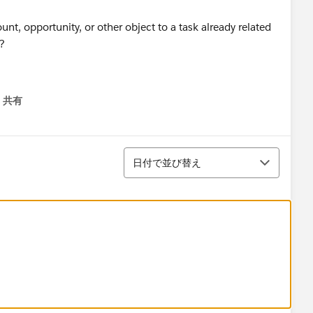
unt, opportunity, or other object to a task already related
s?
共有
menu
並び替え
日付で並び替え