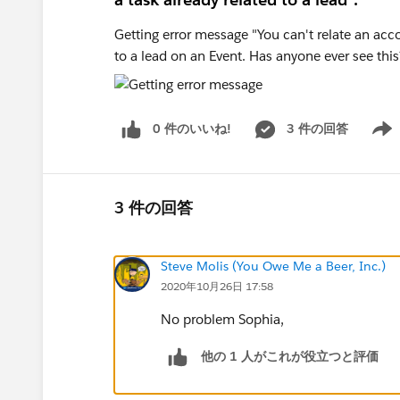
Getting error message "You can't relate an acco
to a lead on an Event. Has anyone ever see thi
0 件のいいね!
3 件の回答
Show 
3 件の回答
Steve Molis (You Owe Me a Beer, Inc.)
2020年10月26日 17:58
No problem Sophia,
他の 1 人がこれが役立つと評価