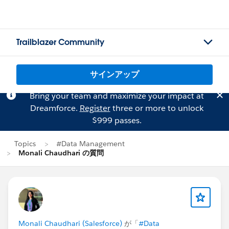
Trailblazer Community
サインアップ
Bring your team and maximize your impact at
Dreamforce.
Register
three or more to unlock
$999 passes.
Topics
#Data Management
Monali Chaudhari の質問
Monali Chaudhari (Salesforce)
が「
#Data