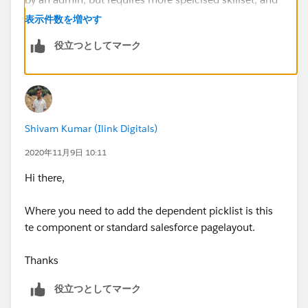
finally an LC would require a developer.
表示件数を増やす
役立つとしてマーク
if you DO decide to use a coponenet, I would
recommend that you store the picklist values
themselves in a custom metadata, so an admin can
still control them easily, rather then having a
development cycle everytime a change is needed
Shivam Kumar (Ilink Digitals)
2020年11月9日 10:11
Hi there,
Where you need to add the dependent picklist is this
te component or standard salesforce pagelayout.
Thanks
役立つとしてマーク