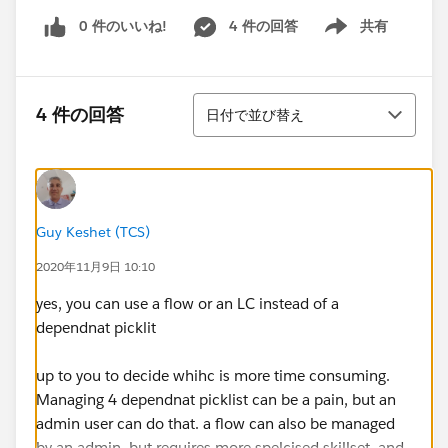
0 件のいいね!
4 件の回答
共有
Show menu
並び替え
4 件の回答
日付で並び替え
Guy Keshet (TCS)
2020年11月9日 10:10
yes, you can use a flow or an LC instead of a
dependnat picklit
up to you to decide whihc is more time consuming.
Managing 4 dependnat picklist can be a pain, but an
admin user can do that. a flow can also be managed
by an admin, but requires more spelcised skillset, and