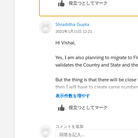
役立つとしてマーク
Shraddha Gupta
2021年1月11日 12:21
Hi Vishal,
Yes, I am also planning to migrate to F
validates the Country and State and the
But the thing is that there will be clo
then I will have to create same number
表示件数を増やす
役立つとしてマーク
コメントを追加
回答を記入...
So I need to know that if there is any 