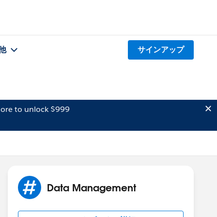
他
サインアップ
ore to unlock $999
Data Management