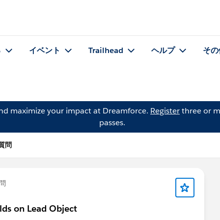
る
イベント
Trailhead
ヘルプ
その
and maximize your impact at Dreamforce.
Register
three or m
passes.
の質問
問
elds on Lead Object