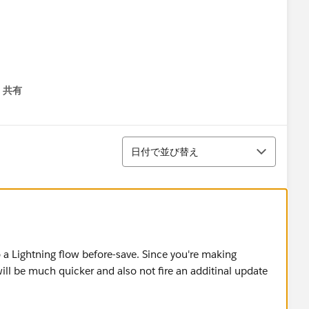
共有
menu
並び替え
日付で並び替え
o a Lightning flow before-save. Since you're making
ill be much quicker and also not fire an additinal update