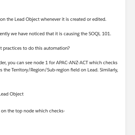
s on the Lead Object whenever it is created or edited.
cently we have noticed that it is causing the SOQL 101.
est practices to do this automation?
ilder, you can see node 1 for APAC-ANZ-ACT which checks
s the Territory/Region/Sub-region field on Lead. Similarly,
ia on the top node which checks-