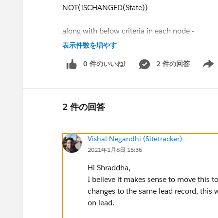
NOT(ISCHANGED(State))
along with below criteria in each node -
表示件数を増やす
ISCHANGED(Country) OR ISCHANGED(State)
0 件のいいね!
2 件の回答
Show 
Please let me know your thoughts on this.
Thanks!
2 件の回答
Vishal Negandhi (Sitetracker)
2021年1月8日 15:36
Hi Shraddha,
I believe it makes sense to move this t
changes to the same lead record, this w
on lead.