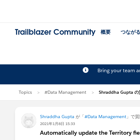
Trailblazer Community
概要
つなが
Bring your team 
Topics
#Data Management
Shraddha Gupta 
Shraddha Gupta
が「
#Data Management
」で質
2021年1月8日 15:33
Automatically update the Territory fi