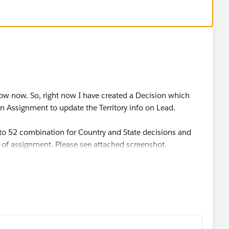
low now. So, right now I have created a Decision which
n Assignment to update the Territory info on Lead.
se to 52 combination for Country and State decisions and
 of assignment. Please see attached screenshot.
way to optimize it by using formula or something?