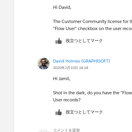
Hi David,
The Customer Community license for 
"Flow User" checkbox on the user reco
役立つとしてマーク
David Holmes (GRAPHISOFT)
2020年2月10日 18:18
Hi Jamil,
Shot in the dark, do you have the "Fl
User records?
役立つとしてマーク
コメントを追加