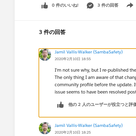
0 件のいいね!
3 件の回答
Show 
3 件の回答
Jamil Vallis-Walker (SambaSafety)
2020年2月10日 18:55
I'm not sure why, but I re-published 
The only thing I am aware of that chan
community profile before the update. It'
issue seems to have been resolved post
他の 2 人のユーザーが役立つと評
Jamil Vallis-Walker (SambaSafety)
2020年2月10日 18:25