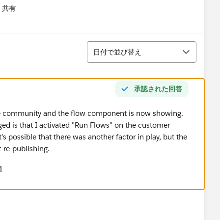
共有
menu
並び替え
日付で並び替え
承認された回答
the community and the flow component is now showing.
ged is that I activated "Run Flows" on the customer
s possible that there was another factor in play, but the
-re-publishing.
価