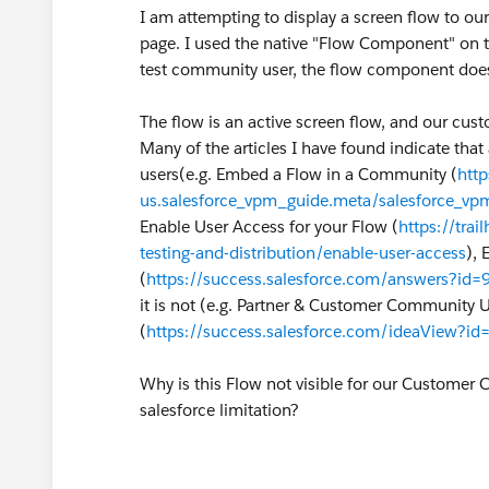
I am attempting to display a screen flow to 
page. I used the native "Flow Component" on t
test community user, the flow component doe
The flow is an active screen flow, and our cus
Many of the articles I have found indicate tha
users(e.g. Embed a Flow in a Community (
http
us.salesforce_vpm_guide.meta/salesforce_vp
Enable User Access for your Flow (
https://tra
testing-and-distribution/enable-user-access
),
(
https://success.salesforce.com/answers?i
it is not (e.g. Partner & Customer Community 
(
https://success.salesforce.com/ideaView
Why is this Flow not visible for our Customer C
salesforce limitation?