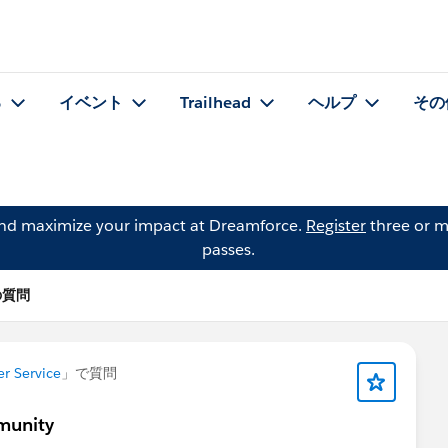
る
イベント
Trailhead
ヘルプ
その
and maximize your impact at Dreamforce.
Register
three or m
passes.
r の質問
r Service
」で質問
munity