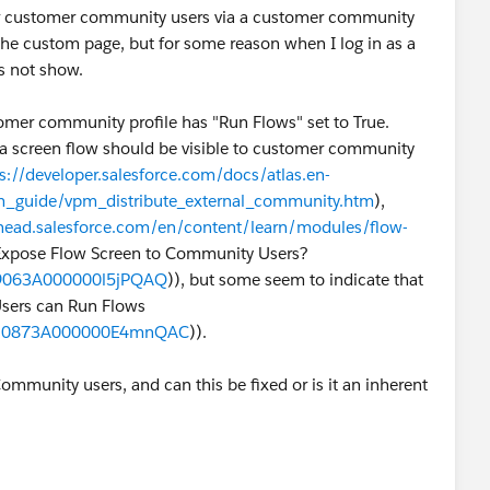
our customer community users via a customer community
he custom page, but for some reason when I log in as a
s not show.
tomer community profile has "Run Flows" set to True.
t a screen flow should be visible to customer community
s://developer.salesforce.com/docs/atlas.en-
m_guide/vpm_distribute_external_community.htm
),
ilhead.salesforce.com/en/content/learn/modules/flow-
 Expose Flow Screen to Community Users?
d=9063A000000l5jPQAQ
)), but some seem to indicate that
Users can Run Flows
?id=0873A000000E4mnQAC
)).
ommunity users, and can this be fixed or is it an inherent