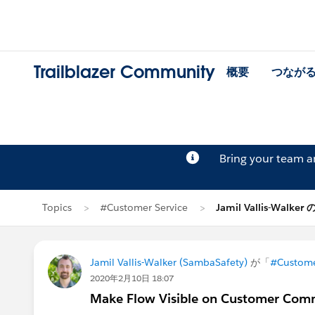
Trailblazer Community
概要
つなが
Bring your team 
Topics
#Customer Service
Jamil Vallis-Walke
Jamil Vallis-Walker (SambaSafety)
が「
#Custome
2020年2月10日 18:07
Make Flow Visible on Customer Com