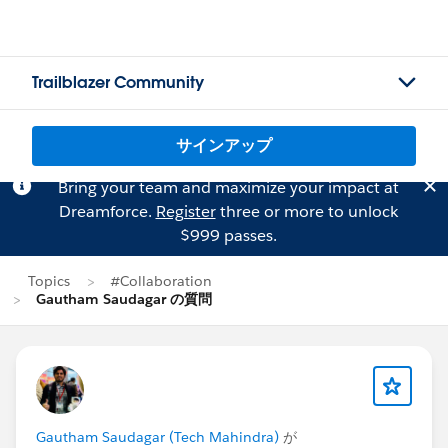
Trailblazer Community
サインアップ
Bring your team and maximize your impact at
Dreamforce.
Register
three or more to unlock
$999 passes.
Topics
#Collaboration
Gautham Saudagar の質問
Gautham Saudagar (Tech Mahindra)
が