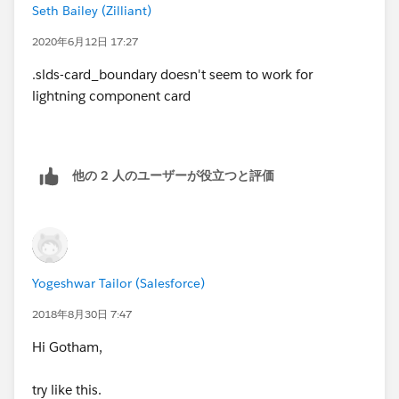
Seth Bailey (Zilliant)
<td data-
label="ORGANIZATION"> <div class="slds-truncate" >
2020年6月12日 17:27
{!
ACR.Account.Name
}</div></td>
.slds-card_boundary doesn't seem to work for
lightning component card
<td data-label="SALES REP
ALIAS"> <div class="slds-truncate" >
{!ACR.Account.Salesrep_Name__c}</div></td>
他の 2 人のユーザーが役立つと評価
</tr>
</aura:iteration>
</tbody>
Yogeshwar Tailor (Salesforce)
2018年8月30日 7:47
Hi Gotham,
try like this.