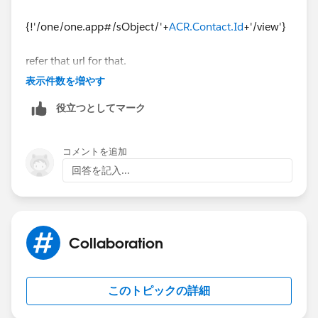
{!'/one/one.app#/sObject/'+
ACR.Contact.Id
+'/view'}
refer that url for that.
表示件数を増やす
https://salesforce.stackexchange.com/questions/130
役立つとしてマーク
034/creating-a-link-to-a-contact-in-aura-component
Thanks,
コメントを追加
回答を記入...
Yogesh
Collaboration
このトピックの詳細