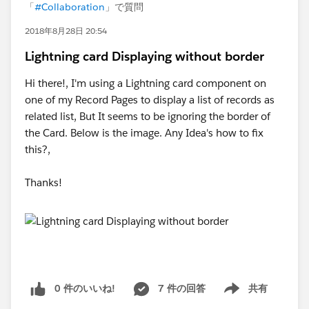
「
#Collaboration
」で質問
2018年8月28日 20:54
Lightning card Displaying without border
Hi there!, I'm using a Lightning card component on
one of my Record Pages to display a list of records as
related list, But It seems to be ignoring the border of
the Card. Below is the image. Any Idea's how to fix
this?,
Thanks!
0 件のいいね!
7 件の回答
共有
Show menu