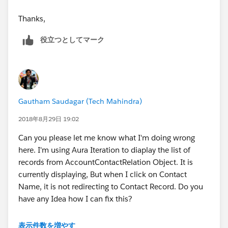
Thanks,
役立つとしてマーク
Gautham Saudagar (Tech Mahindra)
2018年8月29日 19:02
Can you please let me know what I'm doing wrong
here. I'm using Aura Iteration to diaplay the list of
records from AccountContactRelation Object. It is
currently displaying, But when I click on Contact
Name, it is not redirecting to Contact Record. Do you
have any Idea how I can fix this?
<tbody>
表示件数を増やす