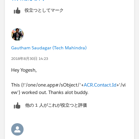
役立つとしてマーク
<aura:iteration items="{!v.data}"
var="ACR">
<tr>
Gautham Saudagar (Tech Mahindra)
<td data-label="CONTACT
NAME"> <div class="slds-truncate" >
2018年8月30日 14:23
Hey Yogesh,
<a href="{! '#/sObject/' +
ACR.Contact.Id
+ '/view'}"> {!
ACR.Contact.Name
}</a>
This {!'/one/one.app#/sObject/'+
ACR.Contact.Id
+'/vi
</div> </td>
ew'} worked out. Thanks alot buddy.
<td data-label="PRIMARY"> <div
他の 1 人がこれが役立つと評価
class="slds-truncate" >{!ACR.Primary__c}</div></td>
<td data-label="TITLE"> <div
class="slds-truncate" >{!ACR.Contact.Title}</div></td>