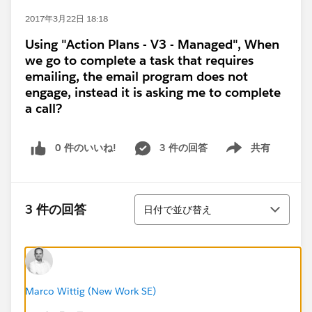
2017年3月22日 18:18
Using "Action Plans - V3 - Managed", When
we go to complete a task that requires
emailing, the email program does not
engage, instead it is asking me to complete
a call?
0 件のいいね!
3 件の回答
共有
Show menu
並び替え
3 件の回答
日付で並び替え
Marco Wittig (New Work SE)