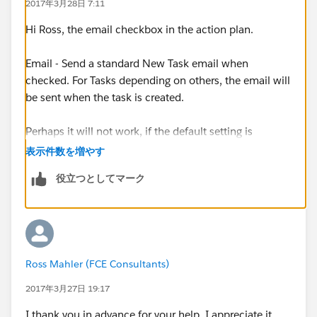
2017年3月28日 7:11
Hi Ross, the email checkbox in the action plan.
Email - Send a standard New Task email when
checked. For Tasks depending on others, the email will
be sent when the task is created.
Perhaps it will not work, if the default setting is
disabled for the email.
表示件数を増やす
役立つとしてマーク
Otherwise you can also open an issue
here:
https://github.com/ForceDotComLabs/ActionPl
ans
Ross Mahler (FCE Consultants)
2017年3月27日 19:17
I thank you in advance for your help, I appreciate it.