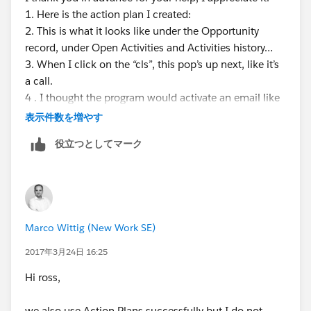
1. Here is the action plan I created:
2. This is what it looks like under the Opportunity
record, under Open Activities and Activities history…
3. When I click on the “cls”, this pop’s up next, like it’s
a call.
4 . I thought the program would activate an email like
the pic below? What am I missing?
表示件数を増やす
Thanks
役立つとしてマーク
Ross
*PLEASE NOTE OUR NEW ADDRESS*
FCE Consultants
280 Racebrook Road Bldg A
Orange, CT. 06477
Marco Wittig (New Work SE)
203-389-5994
2017年3月24日 16:25
Hi ross,
we also use Action Plans successfully but I do not