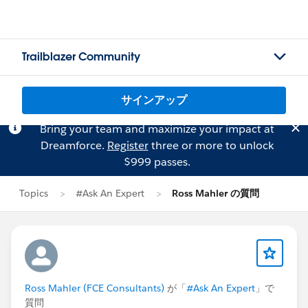
Trailblazer Community
サインアップ
Bring your team and maximize your impact at
Dreamforce.
Register
three or more to unlock
$999 passes.
Topics
#Ask An Expert
Ross Mahler の質問
Ross Mahler (FCE Consultants)
が「
#Ask An Expert
」で
質問