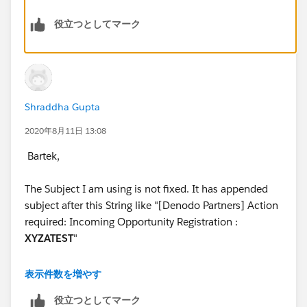
役立つとしてマーク
Shraddha Gupta
2020年8月11日 13:08
Bartek,
The Subject I am using is not fixed. It has appended
subject after this String like "[Denodo Partners] Action
required: Incoming Opportunity Registration :
XYZATEST
"
Let me know what I need to implement here?
表示件数を増やす
役立つとしてマーク
Thanks!