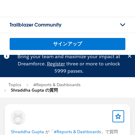
Trailblazer Community
サインアップ
Bring your team and maximize your impact at
Dreamforce.
Register
three or more to unlock
$999 passes.
Topics
#Reports & Dashboards
Shraddha Gupta の質問
Shraddha Gupta
が「
#Reports & Dashboards
」で質問