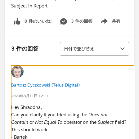
0 件のいいね!
3 件の回答
共有
Show menu
並び替え
3 件の回答
日付で並び替え
Bartosz Dyczkowski (Telus Digital)
2020年8月11日 12:11
Hey Shraddha,
Can you clarify if you tried using the
Does not
Contain
or
Not Equal To
operator on the
Subject
field?
This should work.
- Bartek