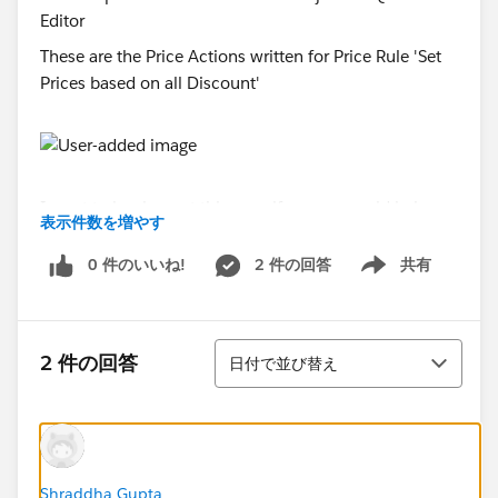
These are the Price Actions written for Price Rule 'Set
Prices based on all Discount'
I want to implement this asap if anyone could help me
表示件数を増やす
by explaining the detailed steps to me that would be
helpful.
0 件のいいね!
2 件の回答
共有
Show menu
Thanks in advance!
並び替え
2 件の回答
日付で並び替え
Shraddha Gupta