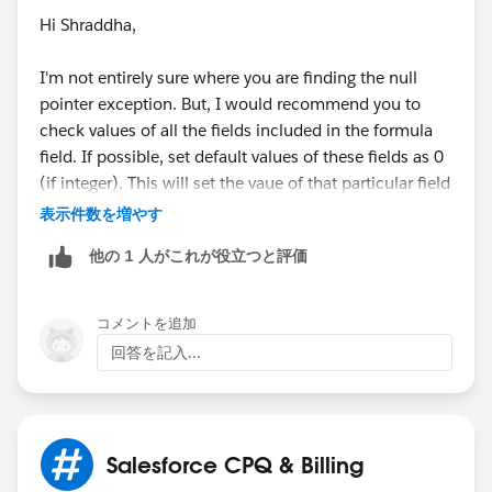
Hi Shraddha,
I'm not entirely sure where you are finding the null
pointer exception. But, I would recommend you to
check values of all the fields included in the formula
field. If possible, set default values of these fields as 0
(if integer). This will set the vaue of that particular field
as 0 (and not NULL) and consider the same during the
表示件数を増やす
calculation (of course if no value is provided
他の 1 人がこれが役立つと評価
explicitely).
Hope this helps!
コメントを追加
回答を記入...
Thanks!
Salesforce CPQ & Billing