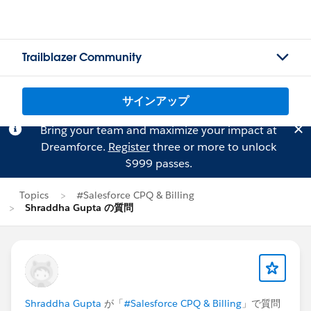
Trailblazer Community
サインアップ
Bring your team and maximize your impact at
Dreamforce.
Register
three or more to unlock
$999 passes.
Topics
#Salesforce CPQ & Billing
Shraddha Gupta の質問
Shraddha Gupta
が「
#Salesforce CPQ & Billing
」で質問