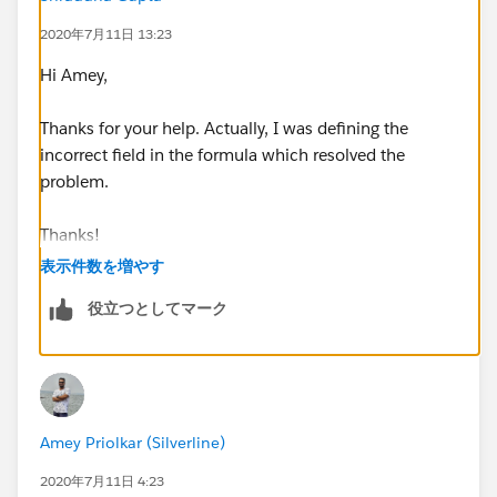
2020年7月11日 13:23
Hi Amey,
Thanks for your help. Actually, I was defining the
incorrect field in the formula which resolved the
problem.
Thanks!
表示件数を増やす
役立つとしてマーク
Amey Priolkar (Silverline)
2020年7月11日 4:23